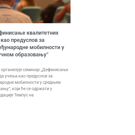
финисање квалитетних
 као предуслов за
ђународне мобилности у
учном образовању“
 организује семинар „Дефинисање
да учења као предуслов за
ародне мобилности у средњем
њу“, који ће се одржати у
дације Темпус на