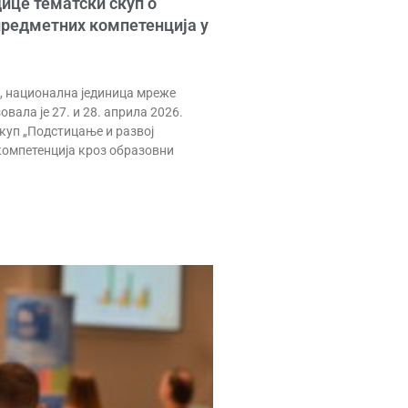
ице тематски скуп о
предметних компетенција у
, национална јединица мреже
овала је 27. и 28. априла 2026.
скуп „Подстицање и развој
омпетенција кроз образовни