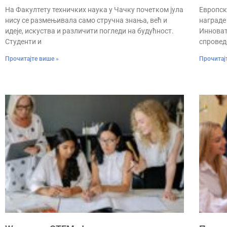
На Факултету техничких наука у Чачку почетком јула
Европск
нису се размењивала само стручна знања, већ и
награде
идеје, искуства и различити погледи на будућност.
Инноват
Студенти и
спровед
Прочитајте више »
Прочитај