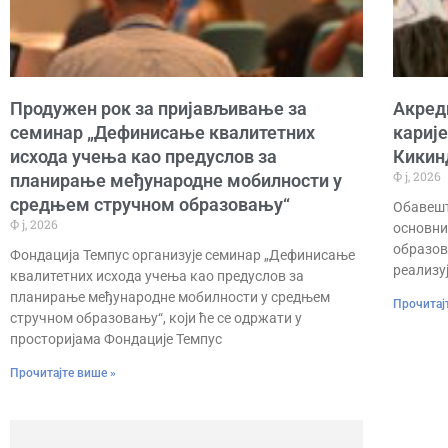
Продужен рок за пријављивање за
Акред
семинар „Дефинисање квалитетних
карије
исхода учења као предуслов за
Кикин
Ф ј, 2026
планирање међународне мобилности у
средњем стручном образовању“
Обавешт
Ф ј, 2026
основни
образов
Фондација Темпус организује семинар „Дефинисање
реализу
квалитетних исхода учења као предуслов за
планирање међународне мобилности у средњем
Прочитај
стручном образовању“, који ће се одржати у
просторијама Фондације Темпус
Прочитајте више »