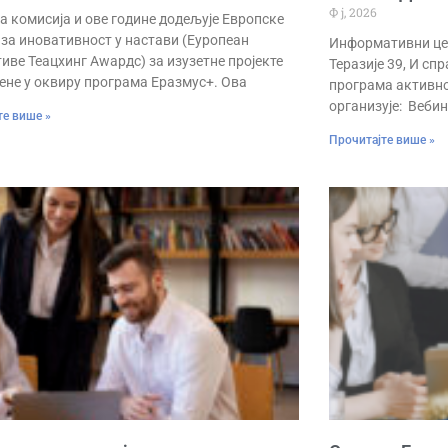
Ф ј, 2026
а комисија и ове године додељује Европске
 за иновативност у настави (Еуропеан
Информативни цен
иве Теацхинг Аwардс) за изузетне пројекте
Теразије 39, И спр
ене у оквиру програма Еразмус+. Ова
програма активнос
организује: Вебин
те више »
Прочитајте више »