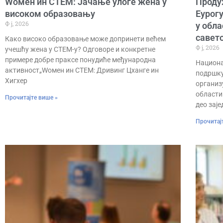
Wомен ин СТЕМ: Јачање улоге жена у
Проду
високом образовању
Еурог
Ф ј, 2026
у обла
савет
Како високо образовање може допринети већем
Ф ј, 2026
учешћу жена у СТЕМ-у? Одговоре и конкретне
примере добре праксе понудиће међународна
Национа
активност„Wомен ин СТЕМ: Дривинг Цханге ин
подршку
Хигхер
организ
области
Прочитајте више »
део зај
Прочитај