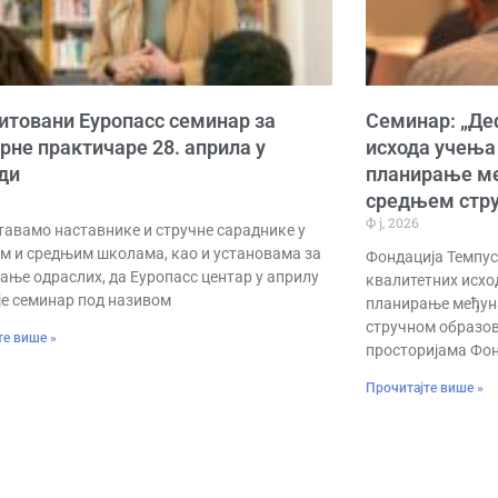
итовани Еуропасс семинар за
Семинар: „Де
рне практичаре 28. априла у
исхода учења
ди
планирање ме
средњем стр
Ф ј, 2026
авамо наставнике и стручне сараднике у
м и средњим школама, као и установама за
Фондација Темпус
ање одраслих, да Еуропасс центар у априлу
квалитетних исхо
је семинар под називом
планирање међун
стручном образова
те више »
просторијама Фон
Прочитајте више »