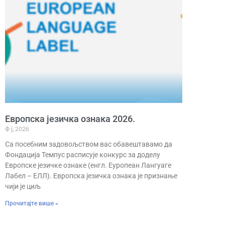
Европска језичка ознака 2026.
Ф ј, 2026
Са посебним задовољством вас обавештавамо да
Фондација Темпус расписује конкурс за доделу
Европске језичке ознаке (енгл. Еуропеан Лангуаге
Лабел – ЕЛЛ). Европска језичка ознака је признање
чији је циљ
Прочитајте више »