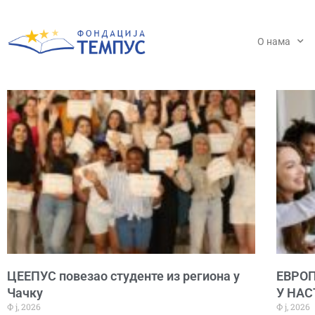
Пређи
на
садржај
О нама
ЦЕЕПУС повезао студенте из региона у
ЕВРО
Чачку
У НАС
Ф ј, 2026
Ф ј, 2026