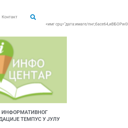
Контакт
<имг срц="дата:имаге/пнг;басе64,иВБ
 ИНФОРМАТИВНОГ
ДАЦИЈЕ ТЕМПУС У ЈУЛУ
Е