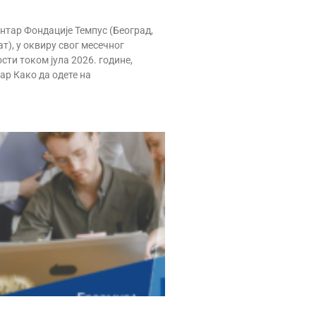
тар Фондације Темпус (Београд,
ат), у оквиру свог месечног
ти током јула 2026. године,
ар Како да одете на