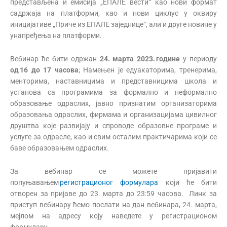
представљена и емисија „ЕПАЛЕ вести“ као нови формат
садржаја на платформи, као и нови циклус у оквиру
иницијативе „Приче из ЕПАЛЕ заједнице“, али и друге новине у
унапређења на платформи.
Вебинар ће бити одржан
2
4
.
марта
202
3
.
године
у периоду
од
16
до
17
часова
; Намењен је едуакаторима, тренерима,
менторима, наставницима и представницима школа и
установа са програмима за формално и неформално
образовање одраслих, јавно признатим организаторима
образовања одраслих, фирмама и организацијама цивилног
друштва које развијају и спроводе образовне програме и
услуге за одрасле, као и свим осталим практичарима који се
баве образовањем одраслих.
За вебинар се можете пријавити
попуњавањем
регистрационог формулара
који ће бити
отворен за пријаве до 23. марта до 23:59 часова. Линк за
приступ вебинару ћемо послати на дан вебинара, 24. марта,
мејлом на адресу коју наведете у регистрационом
формулару.