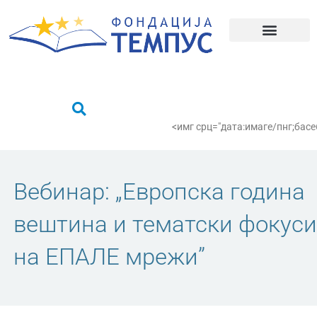
Пређи
на
садржај
Шта радимо?
Пронађи се
<имг срц="дата:имаге/пнг;
Вебинар: „Европска година
вештина и тематски фокуси
на ЕПАЛЕ мрежи”