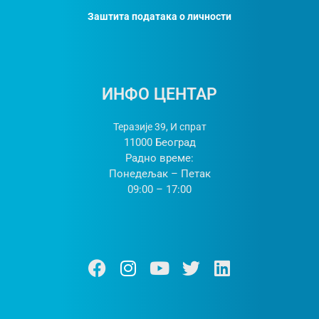
Заштита података о личности
ИНФО ЦЕНТАР
Теразије 39, И спрат
11000 Београд
Радно време:
Понедељак – Петак
09:00 – 17:00
Ф
И
Y
Т
Л
а
н
о
w
и
ц
с
у
и
н
е
т
т
т
к