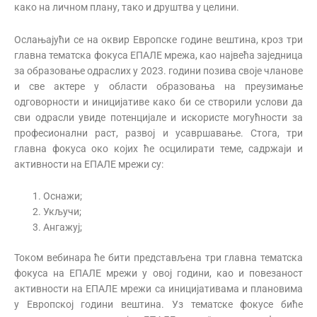
како на личном плану, тако и друштва у целини.
Ослањајући се на оквир Европске године вештина, кроз три
главна тематска фокуса ЕПАЛЕ мрежа, као највећа заједница
за образовање одраслих у 2023. години позива своје чланове
и све актере у области образовања на преузимање
одговорности и иницијативе како би се створили услови да
сви одрасли увиде потенцијале и искористе могућности за
професионални раст, развој и усавршавање. Стога, три
главна фокуса око којих ће осцилирати теме, садржаји и
активности на ЕПАЛЕ мрежи су:
Оснажи;
Укључи;
Ангажуј;
Током вебинара ће бити представљена три главна тематска
фокуса на ЕПАЛЕ мрежи у овој години, као и повезаност
активности на ЕПАЛЕ мрежи са иницијативама и плановима
у Европској години вештина. Уз тематске фокусе биће