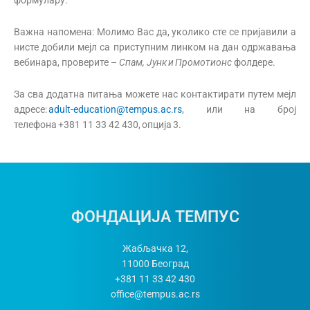
Важна напомена: Молимо Вас да, уколико сте се пријавили а
нисте добили мејл са приступним линком на дан одржавања
вебинара, проверите –
Спам
,
Јунк
и
Промотионс
фолдере.
За сва додатна питања можете нас контактирати путем мејл
адресе:
adult-education@tempus.ac.rs
, или на број
телефона +381 11 33 42 430, опција 3.
ФОНДАЦИЈА ТЕМПУС
Жабљачка 12,
11000
Београд
+381 11 33 42 430
office@tempus.ac.rs