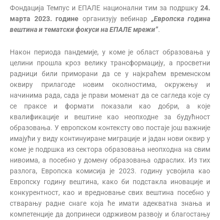
Фондација Темпус и ЕПАЛЕ национални тим за подршку
2
4
.
март
а
2023.
године
организују вебинар
„
Европска
година
вештина
и
тематски
фокуси
на
ЕПАЛЕ
мрежи
”
.
Након периода пандемије, у коме је област образовања у
целини прошла кроз велику трансформацију, а просветни
радници били приморани да се у најкраћем временском
оквиру прилагоде новим околностима, окружењу и
начинима рада, сада је прави моменат да се сагледа које су
се праксе и формати показали као добри, а које
квалификације и вештине као неопходне за будућност
образовања. У европском контексту ово постаје још важније
имајући у виду континуиране миграције и јадан нови оквир у
коме је подршка из сектора образовања неопходна на свим
нивоима, а посебно у домену образовања одраслих. Из тих
разлога, Европска комисија је 2023. годину усвојила као
Европску годину вештина, како би подстакла иновације и
конкурентност, као и вредновање свих вештина посебно у
стварању радне снаге која ће имати адекватна знања и
компетенције да допринеси одрживом развоју и благостању