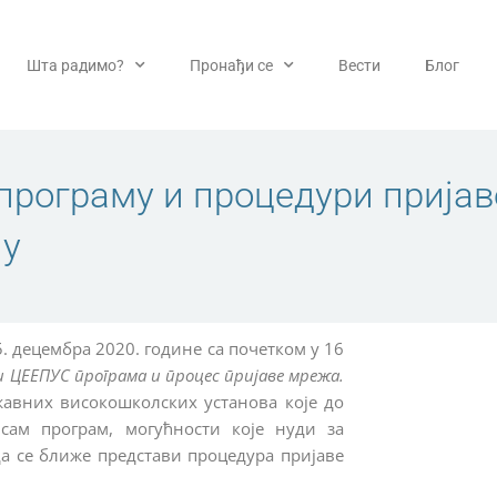
Шта радимо?
Пронађи се
Вести
Блог
рограму и процедури пријав
ну
 децембра 2020. године са почетком у 16
ЦЕЕПУС програма и процес пријаве мрежа.
авних високошколских установа које до
сам програм, могућности које нуди за
да се ближе представи процедура пријаве