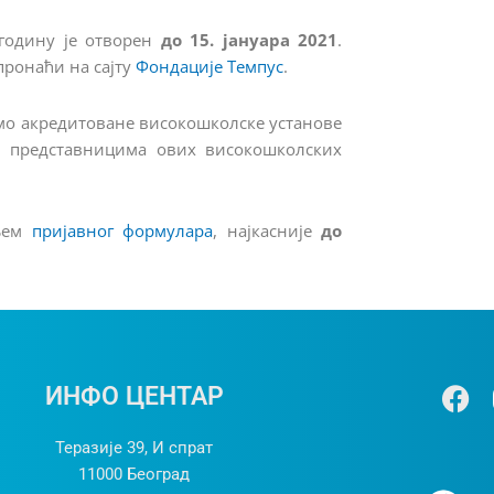
 годину је отворен
до 15. јануара 2021
.
пронаћи на сајту
Фондације Темпус
.
амо акредитоване високошколске установе
ен представницима ових високошколских
ањем
пријавног формулара
, најкасније
до
Ф
ИНФО ЦЕНТАР
а
ц
Теразије 39, И спрат
е
11000 Београд