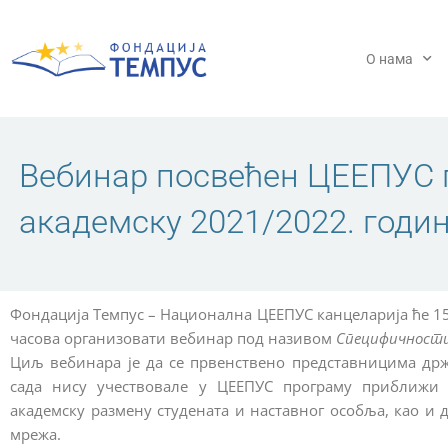
Пређи
на
садржај
О нама
Вебинар посвећен ЦЕЕПУС п
академску 2021/2022. годи
Фондација Темпус – Национална ЦЕЕПУС канцеларија ће 15.
часова организовати вебинар под називом
Специфичности 
Циљ вебинара је да се првенствено представницима држ
сада нису учествовале у ЦЕЕПУС програму приближи 
академску размену студената и наставног особља, као и 
мрежа.