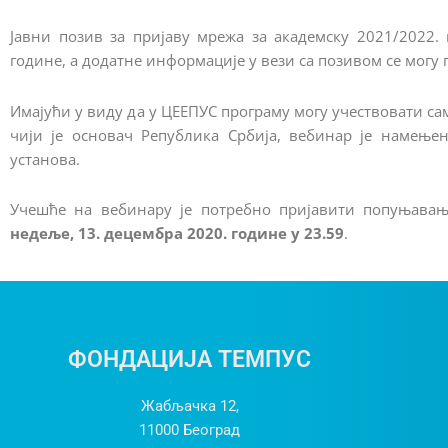
Јавни позив за пријаву мрежа за академску 2021/2022.
године, а додатне информације у вези са позивом се могу 
Имајући у виду да у ЦЕЕПУС програму могу учествовати с
чији је основач Република Србија, вебинар је намењ
установа.
Учешће на вебинару је потребно пријавити попуњав
недеље, 13. децембра 2020. године у 23.59
.
ФОНДАЦИЈА ТЕМПУС
Жабљачка 12,
11000
Београд