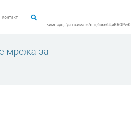
Контакт
<имг срц="дата:имаге/пнг;басе64,иВБ
е мрежа за