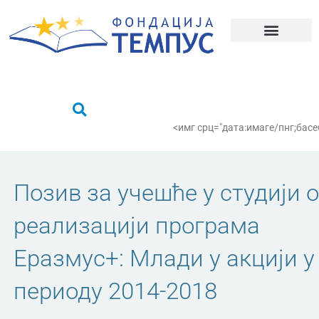
Пређи
на
садржај
Шта радимо?
Пронађи се
<имг срц="дата:имаге/пнг;
Позив за учешће у студији о
реализацији програма
Еразмус+: Млади у акцији у
периоду 2014-2018