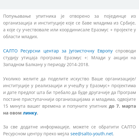
Попуњавање упитника је отворено за појединце из
организација и институције које се баве младима из Србије,
а које су учествовале или координисале Еразмус + пројекте у
области младих.
САЛТО Ресурсни центар за Југоисточну Европу
спроводи
студију утицаја програма Еразмус +: Млади у акцији на
Западном Балкану у периоду 2014-2018.
Уколико желите да поделите искуство Ваше организације/
институције у реализацији и учешћу у Еразмус+ пројектима
и дате предлог шта би требало да буде другачије да Програм
постане приступачнији организацијама и младима, одвојите
15 минута вашег времена и попуните упитник
до 7. марта
на овом
линку
.
За све додатне информације, можете се обратити САЛТО
Ресурсном центру преко мејла
see@salto-youth.net
.