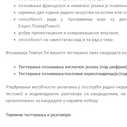
познавање француског и немачког језика је пожељн
најмање две године радног искуства на истим или 
способност рада у програмима који су де
Еxцел, ПоwерПоинт);
добре презентационе и комуникационе вештине;
способност за самосталан рад и за рад у тиму.
Фондација Темпус ће вршити тестирање свих кандидата кој
Тестирање познавања енглеског језика (под шифром
Тестирање познавања пословне кореспонденције (по
Утврђивање могућности уклапања у постојеће радно окру
тестове) и индивидуалне разговоре са кандидатима, на
организовано за кандидате у најужем избору.
Термини тестирања и разговора
: