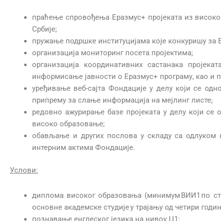
праћење спровођења Еразмус+ пројеката из високо
Србије;
пружање подршке институцијама које конкуришу за 
организација мониторинг посета пројектима;
организација координативних састанака пројекат
информисање јавности о Еразмус+ програму, као и п
уређивање веб-сајта Фондације у делу који се одн
припрему за слање информација на мејлинг листе;
редовно ажурирање базе пројеката у делу који се о
високо образовање;
обављање и других послова у складу са одлуком 
интерним актима Фондације.
Услови:
диплома високог образовања (минимум ВИИ1 по ст
основне академске студије у трајању од четири годин
познавање енглеског језика на нивоу Ц1;