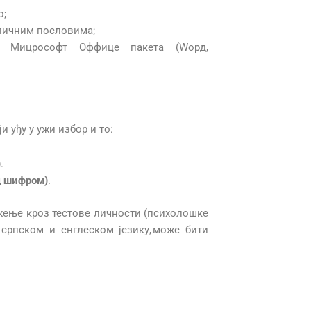
о;
сличним пословима;
о Мицрософт Оффице пакета (Wорд,
и уђу у ужи избор и то:
)
.
д шифром)
.
жење кроз тестове личности (психолошке
 српском и енглеском језику, може бити