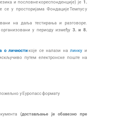
језика и пословне
кореспонденције) је
1.
е се у просторијама Фондације Темпус у
звани на даља тестирања и разговоре.
у организовани у периоду између
3.
и 8.
а о личности
које се налази на
линку
и
 искључиво путем електронске поште на
, пожељно у Еуропасс формату
окумента
(достављање је обавезно пре