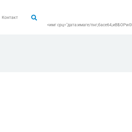
Контакт
<имг срц="дата:имаге/пнг;басе64,иВБ