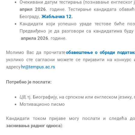
Очекивани датум тестирања (познавање енглеског 
април 2026
. године. Тестирање кандидата обавић
Београду,
Жабљачка 12.
Кандидати који успешно ураде тестове биће по
Предвиђено је да разговори са кандидатима буд
априла 2026
. године.
Молимо Вас да прочитате
обавештење о обради податак
уколико сте сагласни можете се пријавити на конкурс
адресу
hr@tempus.ac.rs
Потребно је послати:
ЦВ,
тј. Биографију, на српском или енглеском језику
Мотивационо писмо
Кандидати током пријаве могу послати и следећа д
заснивања радног односа
):