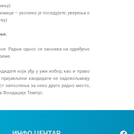
рању)
ижице – уколико је поседујете, уверења о
тву)
ање.
ине. Радни однос се заснива на одређено
време.
идате који уђу у ужи избор, као и право
а пријављени кандидати не задовољавају
ст запослења за неко друго радно место,
та Фондације Темпус.
Ф
ИНФО ЦЕНТАР