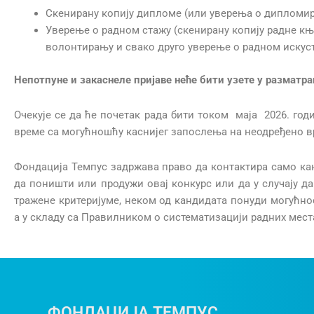
Скенирану копију дипломе (или уверења о дипломи
Уверење о радном стажу (скенирану копију радне књ
волонтирању и свако друго уверење о радном искус
Непотпуне и закаснеле пријаве неће бити узете у разматр
Очекује се да ће почетак рада бити током маја 2026. год
време са могућношћу каснијег запослења на неодређено 
Фондација Темпус задржава право да контактира само канд
да поништи или продужи овај конкурс или да у случају д
тражене критеријуме, неком од кандидата понуди могућно
а у складу са Правилником о систематизацији радних мес
ФОНДАЦИЈА ТЕМПУС