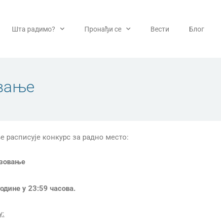
Шта радимо?
Пронађи се
Вести
Блог
овање
е расписује конкурс за радно место:
азовање
одине у 23:59 часова.
у: