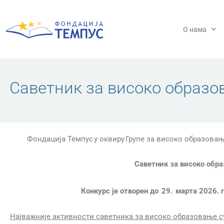
Пређи
на
садржај
О нама
Саветник за високо образ
Фондација Темпус у оквиру Групе за високо образовањ
Саветник за високо обр
Конкурс је отворен до 29. марта 2026. г
Најважније активности саветника за високо образовање с