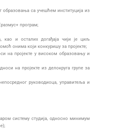
г образовања са учешћем институција из
Еразмус+ програм;
а, као и осталих догађаја чији је циљ
омоћ онима који конкуришу за пројекте;
оси на пројекте у високом образовању и
дноси на пројекте из делокруга групе за
непосредног руководиоца, управитеља и
аром систему студија, односно минимум
е);