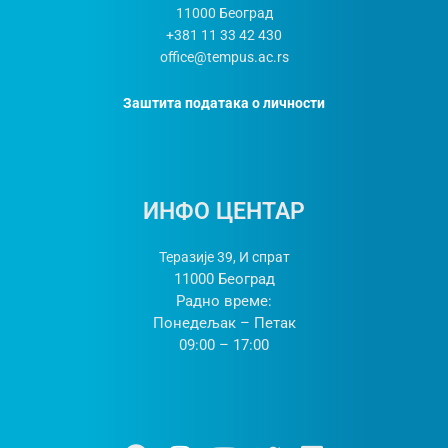
11000
Београд
+381 11 33 42 430
office@tempus.ac.rs
Заштита података о личности
ИНФО ЦЕНТАР
Теразије 39, И спрат
11000 Београд
Радно време:
Понедељак – Петак
09:00 – 17:00
Ф
И
Y
Т
Л