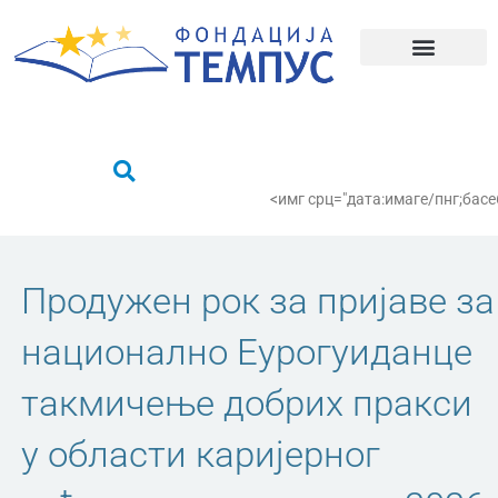
Пређи
на
садржај
Шта радимо?
Пронађи се
<имг срц="дата:имаге/пнг;
Продужен рок за пријаве за
национално Еурогуиданце
такмичење добрих пракси
у области каријерног