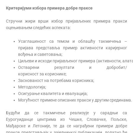
Критеријуми избора
примера добре праксе
Стручни жири врши избор пријављених примера пракси
оцењивањем следећих аспеката:
Усаглашеност са темом и облашћу такмичења –
пријава представља пример активности каријерног
вођења и саветовања;
Циљеви и исходи пријављеног примера (активности, алата
Остварени резултати и добробит/
корисност за кориснике;
Заснованост на потребама корисника;
Методологија;
Осигурање квалитета и евалуација;
Могућност примене описаних пракси у другим срединама.
Будући да се такмичење реализује у сарадњи са
Еурогуиданце центрима из Чешке, Словачке, Пољске,
Мађарске и Летоније, те да се награђени примери добре
праксе представљају у заједничкој публикацији, додатно ће