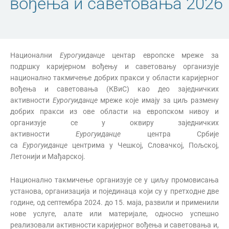
вођења и саветовања 2026
Национални
Еурогуиданце
центар европске мреже за
подршку каријерном вођењу и саветовању организује
национално такмичење добрих пракси у области каријерног
вођења и саветовања (КВиС) као део заједничких
активности
Еурогуиданце
мреже које имају за циљ размену
добрих пракси из ове области на европском нивоу и
организује се у оквиру заједничких
активности
Еурогуиданце
центра Србије
са
Еурогуиданце
центрима у Чешкој, Словачкој, Пољској,
Летонији и Мађарској.
Национално такмичење организује се у циљу промовисања
установа, организација и појединаца који су у претходне две
године, од септембра 2024. до 15. маја, развили и применили
нове услуге, алате или материјале, односно успешно
реализовали активности каријерног вођења и саветовања и,