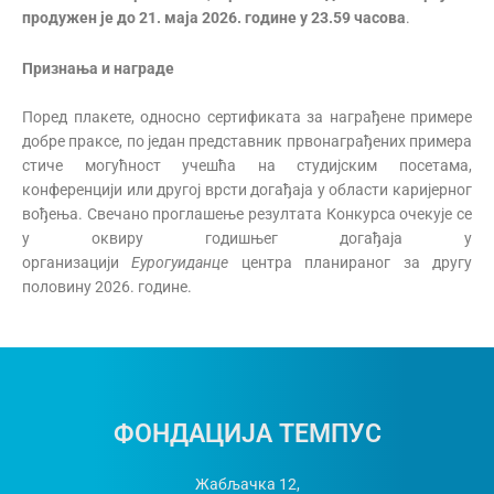
продужен је до 21. маја 2026. године
у
23.59 часова
.
Признања и награде
Поред плакете, односно сертификата за награђене примере
добре праксе, по један представник првонаграђених примера
стиче могућност учешћа на студијским посетама,
конференцији или другој врсти догађаја у области каријерног
вођења. Свечано проглашење резултата Конкурса очекује се
у оквиру годишњег догађаја у
организацији
Еурогуиданце
центра планираног за другу
половину 2026. године.
ФОНДАЦИЈА ТЕМПУС
Жабљачка 12,