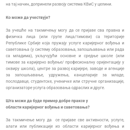
на тај начин, допринели развоју система КВиС у целини.
Ко може да учествује?
За учешће на такмичењу могу да се пријаве сва правна и
физичка лица (или групе лица/тимови) са територије
Републике Србије која пружају услуге каријерног вођења и
саветовања (у систему образовања, запошљавања или рада
са младима), укључујући основне и средње школе (или
тимове за каријерно вођење/ професионалну оријентацију у
оквиру школа), центре за развој каријере, заводе и агенције
за запошљавање, удружења, канцеларије за младе,
послодавце, студентске, ученичке или стручне организације,
организаторе услуга образовања одраслих и друге.
Шта може
да буде
пример добре праксе у
области каријерног вођења и саветовања?
За такмичење могу да се пријаве све активности, услуге,
алати или публикације из области каријерног вођења и