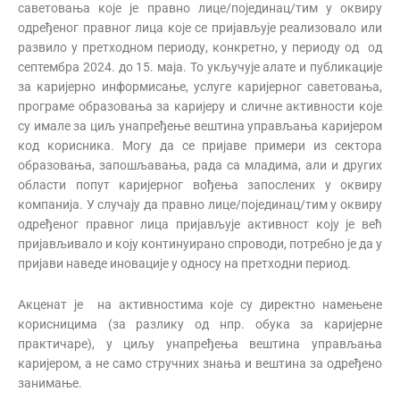
саветовања које је правно лице/појединац/тим у оквиру
одређеног правног лица које се пријављује реализовало или
развило у претходном периоду, конкретно, у периоду од од
септембра 2024. до 15. маја. То укључује алате и публикације
за каријерно информисање, услуге каријерног саветовања,
програме образовања за каријеру и сличне активности које
су имале за циљ унапређење вештина управљања каријером
код корисника. Могу да се пријаве примери из сектора
образовања, запошљавања, рада са младима, али и других
области попут каријерног вођења запослених у оквиру
компанија. У случају да правно лице/појединац/тим у оквиру
одређеног правног лица пријављује активност коју је већ
пријављивало и коју континуирано спроводи, потребно је да у
пријави наведе иновације у односу на претходни период.
Акценат је на активностима које су директно намењене
корисницима (за разлику од нпр. обука за каријерне
практичаре), у циљу унапређења вештина управљања
каријером, а не само стручних знања и вештина за одређено
занимање.