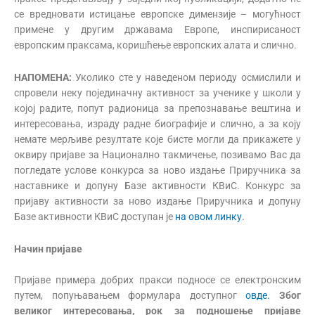
се вредновати истицање европске димензије – могућност
примене у другим државама Европе, инспирисаност
европским праксама, коришћење европских алата и слично.
НАПОМЕНА:
Уколико сте у наведеном периоду осмислили и
спровели неку појединачну активност за ученике у школи у
којој радите, попут радионица за препознавање вештина и
интересовања, израду радне биографије и слично, а за коју
немате мерљиве резултате које бисте могли да прикажете у
оквиру пријаве за Национално такмичење, позивамо Вас да
погледате услове конкурса за ново издање Приручника за
наставнике и допуну Базе активности КВиС. Конкурс за
пријаву активности за ново издање Приручника и допуну
Базе активности КВиС доступан је
на овом линку.
Начин пријаве
Пријаве примера добрих пракси подносе се електронским
путем, попуњавањем формулара доступног
овде.
Због
великог интересовања, рок за подношење пријаве