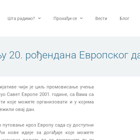
Шта радимо?
Пронађи се
Вести
Блог
 20. рођендана Европског да
цијативе чији је циљ промовисање учења
уо Савет Европе 2001. године, са Вама са
ти које можете организовати и у којима
ежили овај дан.
но путовање кроз Европу сада су доступни
ћи нове идеје за догађаје које можете