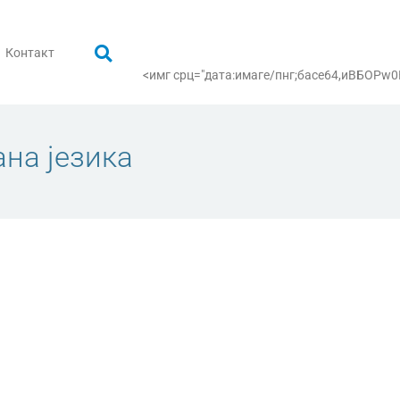
Контакт
<имг срц="дата:имаге/пнг;басе64,иВБ
на језика