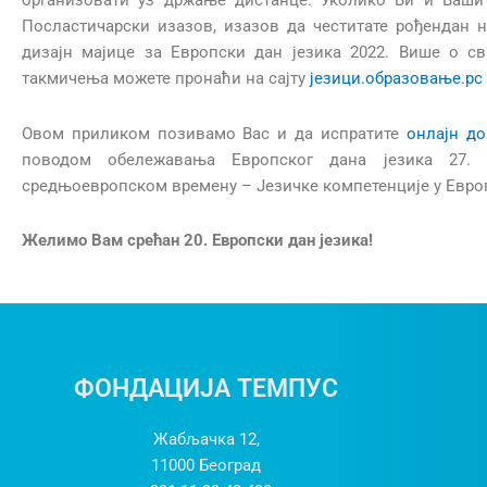
организовати уз држање дистанце. Уколико Ви и Ваши 
Посластичарски изазов, изазов да честитате рођендан 
дизајн мајице за Европски дан језика 2022. Више о с
такмичења можете пронаћи на сајту
језици.образовање.рс
Овом приликом позивамо Вас и да испратите
онлајн до
поводом обележавања Европског дана језика 27.
средњоевропском времену – Језичке компетенције у Евро
Желимо Вам срећан 20. Европски дан језика!
ФОНДАЦИЈА ТЕМПУС
Жабљачка 12,
11000
Београд