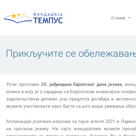
Пређи
на
садржај
О нама
Прикључите се обележавању
Уочи прославе
20. рођендана Европског дана језика
, ини
језика а коју је у сарадњи са Европском комисијом покрен
задовољством делимо још предлога догађаја и активнос
можете учествовати како бисте са што више уживања обел
Апликација језичких изазова за тајне агенте 2021 и Лари
на српском језику. На сајту иницијативе можете прона