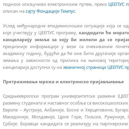
подносе искључиво електронским путем, преко
ЦЕЕПУС п
описан на
сајту Фондације Темпус
.
Услед међународне епидемиолошке ситуације која се од
које учествују у ЦЕЕПУС програму,
кандидати ће морати
канцеларију земље за коју би желели да се прија
прецизније информације у вези са очекиваним почет
академску годину, будући да ће оне бити другачије орг
земаља у зависности од прилика на њиховој територи
канцеларија доступни су на
званичној страници ЦЕЕПУС п
Претраживање мрежа и електронско пријављивање
Средњеевропски програм универзитетске размене (ЦЕЕ
размену студената и наставног особља са високошколских 
Европе – Аустрије, Албаније, Босне и Херцеговине, Бугар
Македоније, Молдавије, Црне Горе, Пољске, Румуније, 
Србије. Боравци кандидата се реализују на партнерским