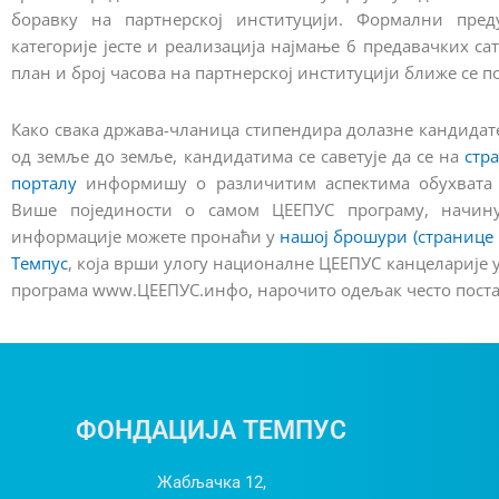
боравку на партнерској институцији. Формални пре
категорије јесте и реализација најмање 6 предавачких са
план и број часова на партнерској институцији ближе се 
Како свака држава-чланица стипендира долазне кандидате
од земље до земље, кандидатима се саветује да се на
стр
порталу
информишу о различитим аспектима обухвата 
Више појединости о самом ЦЕЕПУС програму, начину
информације можете пронаћи у
нашој брошури (странице 
Темпус
, која врши улогу националне ЦЕЕПУС канцеларије 
програма www.ЦЕЕПУС.инфо, нарочито одељак често пост
ФОНДАЦИЈА ТЕМПУС
Жабљачка 12,