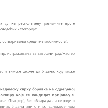
ма су на располагању различите врсте
 следећих категорија:
иљу остваривања кредитне мобилности);
(нпр. истраживања за завршни рад/мастер
е или зимске школе до 6 дана, коју може
кадемску сврху боравка на одређеној
 оквиру које се кандидат пријављује
.
ач (Теацхер), без обзира да ли се ради о
алних 5 дана или о нпр. једномесечном