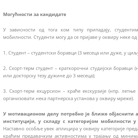
Могућности за кандидате
У зависности од тога ком типу припадају, студенти
мобилности. Студенти могу да се пријаве у оквиру неке од
1. Студент – студентски боравци (3 месеца или дуже, у ц
2. Схорт-терм студент – краткорочни студијски боравци 
или докторску тезу дужине до 3 месеца);
3. Схорт-терм еxцурсион – краће екскурзије (нпр. летњ
организовати нека партнерска установа у оквиру мреже).
У мотивационом делу потребно је ближе објаснити а
институцији, у складу с категоријом мобилности у
Наставно особље увек аплицира у оквиру категорије предав
краћим предавачким активностима у трајању од миним