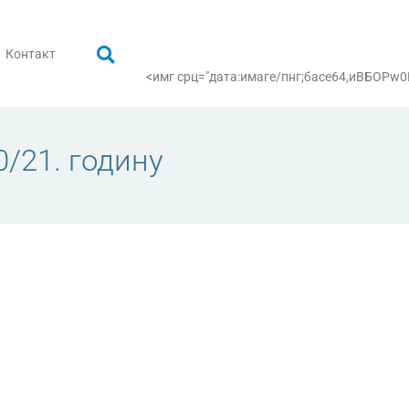
Контакт
<имг срц="дата:имаге/пнг;басе64,иВБ
/21. годину