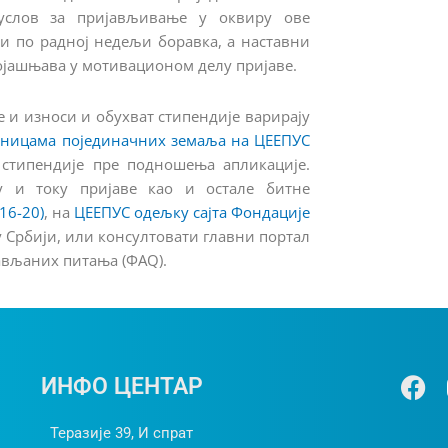
дуслов за пријављивање у оквиру ове
ти по радној недељи боравка, а наставни
појашњава у мотивационом делу пријаве.
 и износи и обухват стипендије варирају
аницама појединачних земаља на ЦЕЕПУС
стипендије пре подношења апликације.
 и току пријаве као и остале битне
16-20)
, на
ЦЕЕПУС одељку сајта Фондације
у Србији, или консултовати главни портал
ављаних питања (ФАQ).
Ф
ИНФО ЦЕНТАР
а
ц
Теразије 39, И спрат