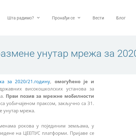
Шта радимо?
Пронађи се
Вести
Блог
азмене унутар мрежа за 2020
а за 2020/21.годину
,
омогућено је и
ржавних високошколских установа за
жа.
Први позив за мрежне мобилности
у са уобичајеном праксом, закључно са 31.
е унутар мрежа.
менама рокова у појединим земљама, у
ведене на ЦЕЕПУС платформи. Пријаве се