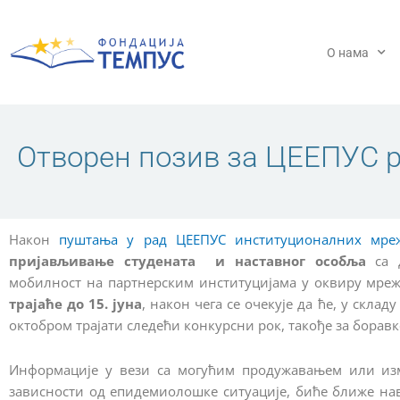
Пређи
на
садржај
О нама
Отворен позив за ЦЕЕПУС р
Након
пуштања у рад ЦЕЕПУС институционалних мреж
пријављивање студената
и наставног особља
са д
мобилност на партнерским институцијама у оквиру мре
трајаће до 15. јуна
, након чега се очекује да ће, у склад
октобром трајати следећи конкурсни рок, такође за боравк
Информације у вези са могућим продужавањем или из
зависности од епидемиолошке ситуације, биће ближе на