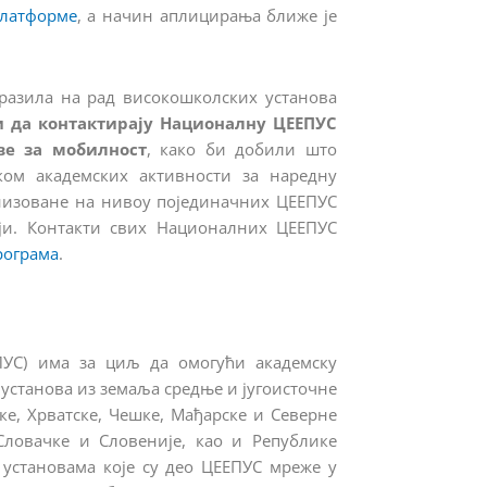
латформе
, а начин аплицирања ближе је
разила на рад високошколских установа
 да контактирају Националну ЦЕЕПУС
ве за мобилност
, како би добили што
ком академских активности за наредну
анизоване на нивоу појединачних ЦЕЕПУС
ји. Контакти свих Националних ЦЕЕПУС
рограма
.
ПУС) има за циљ да омогући академску
установа из земаља средње и југоисточне
ске, Хрватске, Чешке, Мађарске и Северне
Словачке и Словеније, као и Републике
 установама које су део ЦЕЕПУС мреже у