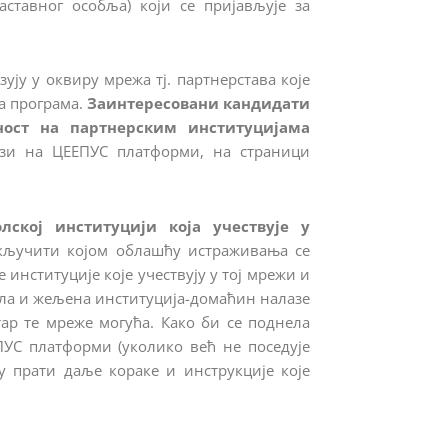
наставног особља) који се пријављује за
ју у оквиру мрежа тј. партнерстава које
а програма.
Заинтересовани кандидати
ност на партнерским институцијама
ази на ЦЕЕПУС платформи, на страници
кој институцији која учествује у
акључити којом облашћу истраживања се
 институције које учествују у тој мрежи и
екла и жељена институција-домаћин налазе
ар те мреже могућа. Како би се поднела
ЕПУС платформи (уколико већ не поседује
 прати даље кораке и инструкције које