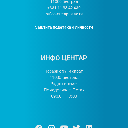
11000
Београд
+381 11 33 42 430
office@tempus.ac.rs
Заштита података о личности
ИНФО ЦЕНТАР
Теразије 39, И спрат
11000 Београд
Радно време:
Понедељак – Петак
09:00 – 17:00
Ф
И
Y
Т
Л