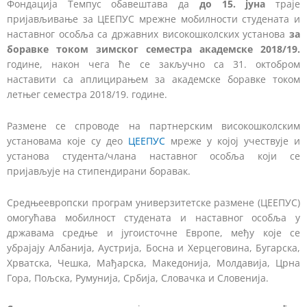
Фондација Темпус обавештава да
до 15. јуна
траје
пријављивање за ЦЕЕПУС мрежне мобилности студената и
наставног особља са државних високошколских установа
за
боравке током зимског семестра академске 201
8
/1
9
.
године,
након чега ће се закључно са 31. октобром
наставити са аплицирањем за академске боравке током
летњег семестра 2018/19. године.
Размене се спроводе на партнерским високошколским
установама које су део
ЦЕЕПУС
мреже у којој учествује и
установа студента/члана наставног особља који се
пријављује на стипендирани боравак.
Средњеевропски програм универзитетске размене (ЦЕЕПУС)
омогућава мобилност студената и наставног особља у
државама средње и југоисточне Европе, међу које се
убрајају Албанија, Аустрија, Босна и Херцеговина, Бугарска,
Хрватска, Чешка, Мађарска, Македонија, Молдавија, Црна
Гора, Пољска, Румунија, Србија, Словачка и Словенија.