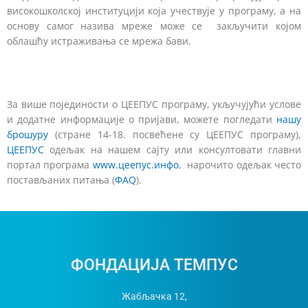
високошколској институцији која учествује у програму, а на
основу самог назива мреже може се закључити којом
облашћу истраживања се мрежа бави.
За више појединости о ЦЕЕПУС програму, укључујући услове
и додатне информације о пријави, можете погледати
нашу
брошуру
(стране 14-18. посвећене су ЦЕЕПУС програму),
ЦЕЕПУС
одељак на нашем сајту или консултовати главни
портал програма
www.цеепус.инфо
, нарочито одељак често
постављаних питања (
ФАQ
).
ФОНДАЦИЈА ТЕМПУС
Жабљачка 12,