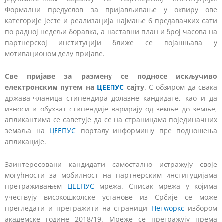
Формални предуслов за пријављивање у оквиру ове
категорије јесте и реализација најмање 6 предавачких сати
по радној недељи боравка, а наставни план и број часова на
партнерској институцији ближе се појашњава у
мотивационом делу пријаве.
Све пријаве за размену се подносе искључиво
електронским путем на
ЦЕЕПУС
сајту
. С обзиром да свака
држава-чланица стипендира долазне кандидате, као и да
износи и обухват стипендије варирају од земље до земље,
апликантима се саветује да се на страницама појединачних
земаља на
ЦЕЕПУС
порталу информишу пре подношења
апликације.
Заинтересовани кандидати самостално истражују своје
могућности за мобилност на партнерским институцијама
претраживањем
ЦЕЕПУС
мрежа. Списак мрежа у којима
учествују високошколске установе из Србије се може
прегледати и претражити на страници
Нетwоркс
избором
академске године 2018/19. Мреже се претражују према