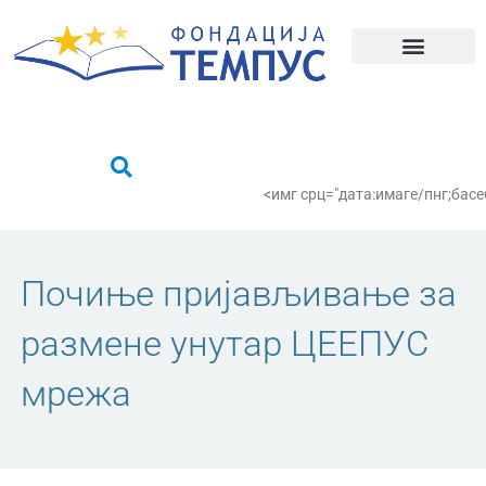
Пређи
на
садржај
Шта радимо?
Пронађи се
<имг срц="дата:имаге/пнг;
Почиње пријављивање за
размене унутар ЦЕЕПУС
мрежа