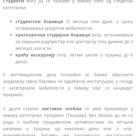
Студенти
могу да се пријаве у оквиру неке од следећих
категорија:
с
тудент
ск
и
боравци
(3 месеца или дуже, у циљу
остваривања кредитне мобилности),
краткорочн
и
студијск
и
борав
ци
(нпр. истраживања
за завршни рад/мастер или докторску тезу дужине до 3
месеца), као и за
краћу екскурзију
(нпр. летње школе у трајању до 6
дана).
У мотивационом делу потребно је ближе објаснити
академску сврху боравка на одређеној институцији, у складу
с категоријом мобилности у оквиру које се кандидат
пријавио.
С друге стране,
наставно особље
се увек пријављује у
оквиру категорије предавач (Теацхер), без обзира да ли се
ради о краћим предавачким активностима на летњим
школама у трајању од неколико дана или о нпр.
једномесечном боравку на партнерској институцији.