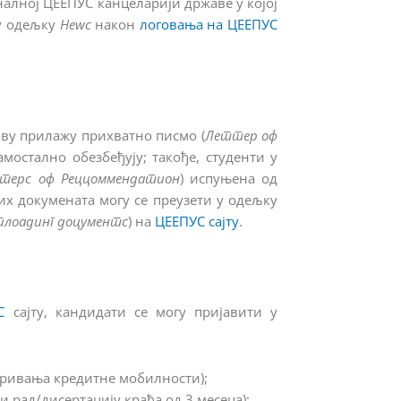
алној ЦЕЕПУС канцеларији државе у којој
 у одељку
Неwс
након
логовања на ЦЕЕПУС
аву прилажу прихватно писмо (
Леттер оф
мостално обезбеђују; такође, студенти у
терс оф Реццоммендатион
) испуњена од
их докумената могу се преузети у одељку
Уплоадинг доцументс
) на
ЦЕЕПУС сајту
.
С
сајту, кандидати се могу пријавити у
варивања кредитне мобилности);
 рад/дисертацију краћа од 3 месеца);