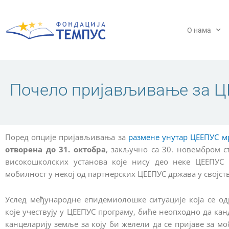
Пређи
на
садржај
О нама
Почело пријављивање за Ц
Поред опције пријављивања за
размене унутар ЦЕЕПУС м
отворена до 31. октобра
, закључно са 30. новембром 
високошколских установа које нису део неке ЦЕЕПУС 
мобилност у некој од партнерских ЦЕЕПУС држава у својст
Услед међународне епидемиолошке ситуације која се од
које учествују у ЦЕЕПУС програму, биће неопходно да к
канцеларију земље за коју би желели да се пријаве за м