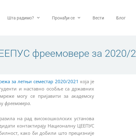
Шта радимо?
Пронађи се
Вести
Блог
ЕЕПУС фреемовере за 2020/2
режа за летњи семестар 2020/2021
која је
студенти и наставно особље са државних
мреже могу се пријавити за академску
ву
фреемовера
.
разила на рад високошколских установа
андидати контактирају Националну ЦЕЕПУС
обилност, како би добили што прецизније