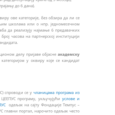
рајању до 6 дана).
виру ове категорије, без обзира да ли се
њим школама или о нпр. једномесечном
еба да реализују најмање 6 предавачких
 број часова на партнерској институцији
андидата.
ационом делу пријаве објасне
академску
с категоријом у оквиру које се кандидат
С) спроводи се у
чланицама програма из
 ЦЕЕПУС програму, укључујући
услове и
ПУС
одељак на сајту Фондације Темпус –
С главни портал, нарочито одељак често