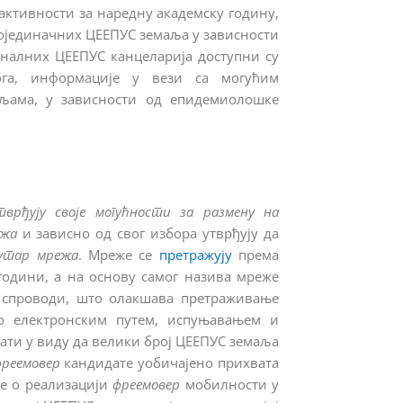
активности за наредну академску годину,
појединачних ЦЕЕПУС земаља у зависности
оналних ЦЕЕПУС канцеларија доступни су
а, информације у вези са могућим
љама, у зависности од епидемиолошке
врђују своје могућности за размену на
жа
и зависно од свог избора утврђују да
утар мрежа
. Мреже се
претражују
према
 години, а на основу самог назива мреже
на спроводи, што олакшава претраживање
о електронским путем, испуњавањем и
мати у виду да велики број ЦЕЕПУС земаља
реемовер
кандидате уобичајено прихвата
је о реализацији
фреемовер
мобилности у