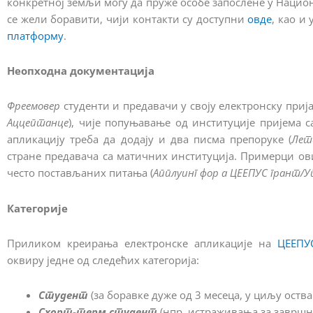
конкретној земљи могу да пруже особе запослене у Национ
се жели боравити, чији контакти су доступни
овде
, као и
платформу
.
Неопходна документација
Фреемовер
студенти и предавачи у своју електронску приј
Аццептанце
), чије попуњавање од институције пријема са
апликацију треба да додају и два писма препоруке (
Лет
стране предавача са матичних институција. Примерци ов
често постављаних питања (
Апплyинг фор а ЦЕЕПУС грант/
Категорије
Приликом креирања електронске апликације на
ЦЕЕПУ
оквиру једне од следећих категорија:
Студент
(за боравке дуже од 3 месеца, у циљу ост
Схорт-терм студент
(нпр. истраживања за завршни