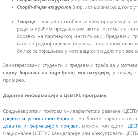
Схорт-терм еxцурсион
(нпр. летње/зимске школе у т
Теацхер
– наставно особље се увек пријављује у ок
ради о краћим предавачким активностима на лет
боравку на партнерској институцији. Предавачи тр
сати по радној недељи боравка, а наставни план и
ближе се појашњава у мотивационом делу пријаве к
Заинтересовани студенти и предавачи треба да у мотив
сврху боравка на одређеној институцији
, у складу 
пријавио.
Додатне информације о ЦЕЕПУС програму
Средњеевропски програм универзитетске размене (ЦЕЕПУ
средње и југоисточне Европе
. За ближе појединости о
додатне информације о пријави
, можете погледати
ЦЕЕ
Националне ЦЕЕПУС канцеларије или консултовати ЦЕЕПУ