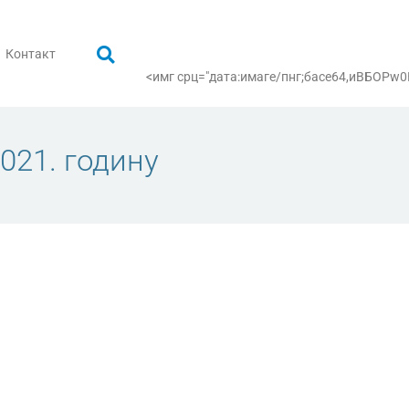
Контакт
<имг срц="дата:имаге/пнг;басе64,иВБ
021. годину