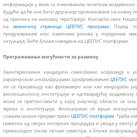
информације у вези са очекиваним почетком академских 
будући да ће оне бити другачије организоване на нивоу 
од прилика на њиховој територији. Контакти свих Наци
на
званичној страници ЦЕЕПУС програма.
Поред тог
продужавањем или изменама рокова у појединим зем
ситуације, биће ближе наведене на ЦЕЕПУС платформи.
Претраживање могућности за размену
Заинтересовани кандидати
самостално истражују и ут
партнерским институцијама претраживањем
ЦЕЕПУС
мре
ли се пријављују као
фреемовери
или као
кандидати ун
високошколској институцији и одговарајућој академској
може се претпоставити у којој (научној) области се о
мрежа и институција. Аплицирање се врши искључив
слањем
онлине
пријаве преко
ЦЕЕПУС платформе
. Треба и
(зависно од својих интерних процедура и увида у квоту)
ф
превасходно током летњег семестра, а ближе информаци