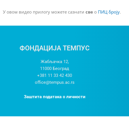
У овом видео прилогу можете сазнати
све
о
ПИЦ броју
.
ФОНДАЦИЈА ТЕМПУС
Жабљачка 12,
11000
Београд
+381 11 33 42 430
office@tempus.ac.rs
Заштита података о личности