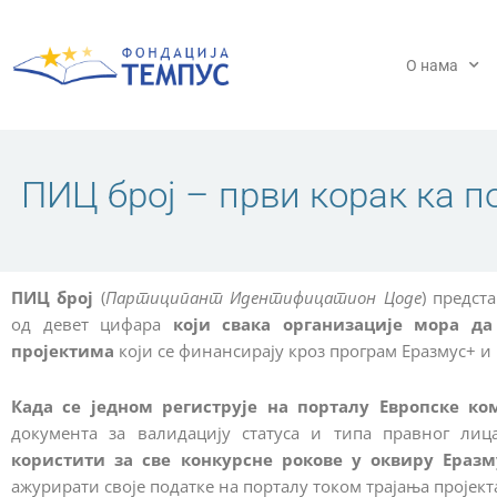
Пређи
на
садржај
О нама
ПИЦ број – први корак ка 
ПИЦ број
(
Партиципант Идентифицатион Цоде
) предст
од девет цифара
који свака организације мора да
пројектима
који се финансирају кроз програм Еразмус+ и
Када се једном региструје на порталу Европске ко
документа за валидацију статуса и типа правног ли
користити за све конкурсне рокове у оквиру Ераз
ажурирати своје податке на порталу током трајања пројект