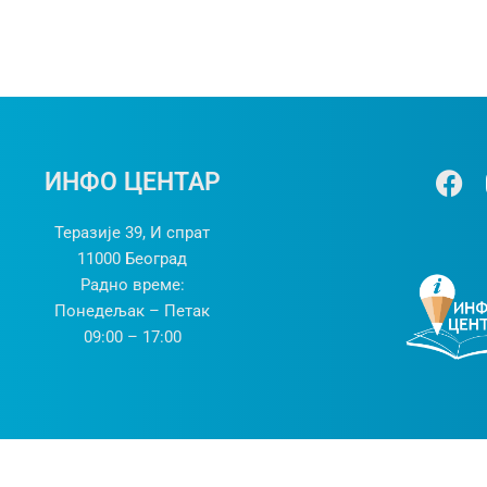
Ф
ИНФО ЦЕНТАР
а
ц
Теразије 39, И спрат
е
11000 Београд
б
Радно време:
о
Понедељак – Петак
о
09:00 – 17:00
к