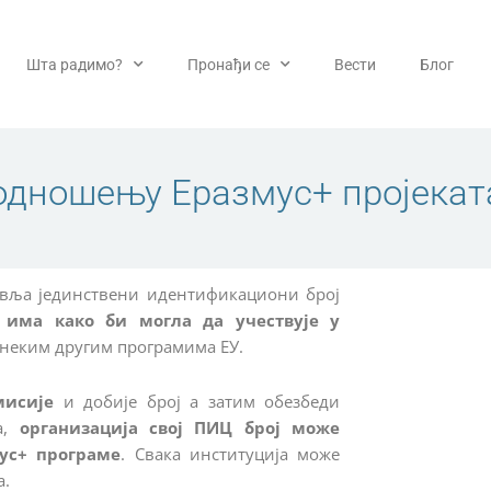
Шта радимо?
Пронађи се
Вести
Блог
подношењу Еразмус+ пројекат
авља јединствени идентификациони број
 има како би могла да учествује у
 неким другим програмима ЕУ.
мисије
и добије број а затим обезбеди
ца,
организација свој ПИЦ број може
мус+ програме
. Свака институција може
а.