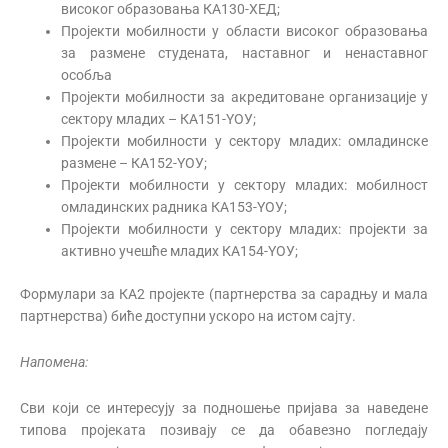
високог образовања КА130-ХЕД;
Пројекти мобилности у области високог образовања
за размене студената, наставног и ненаставног
особља
Пројекти мобилности за акредитоване организације у
сектору младих – КА151-YОУ;
Пројекти мобилности у сектору младих: омладинске
размене – КА152-YОУ;
Пројекти мобилности у сектору младих: мобилност
омладинских радника КА153-YОУ;
Пројекти мобилности у сектору младих: пројекти за
активно учешће младих КА154-YОУ;
Формулари за КА2 пројекте (партнерства за сарадњу и мала
партнерства) биће доступни ускоро на истом сајту.
Напомена:
Сви који се интересују за подношење пријава за наведене
типова пројеката позивају се да обавезно погледају