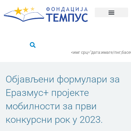
Пређи
на
садржај
Шта радимо?
Пронађи се
<имг срц="дата:имаге/пнг;
Објављени формулари за
Еразмус+ пројекте
мобилности за први
конкурсни рок у 2023.