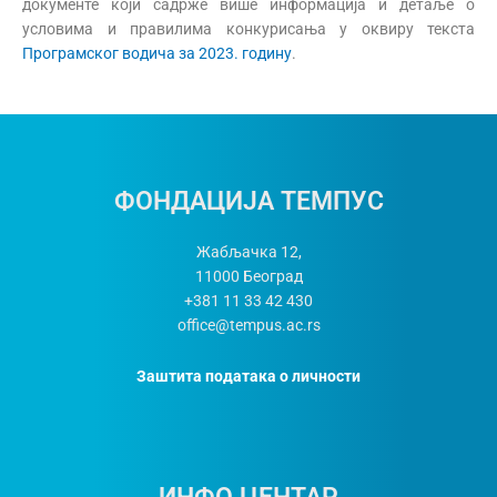
документе који садрже више информација и детаље о
условима и правилима конкурисања у оквиру текста
Програмског водича за 2023. годину
.
ФОНДАЦИЈА ТЕМПУС
Жабљачка 12,
11000
Београд
+381 11 33 42 430
office@tempus.ac.rs
Заштита података о личности