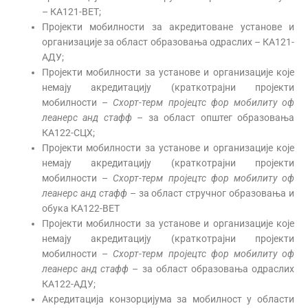
– КА121-ВЕТ;
Пројекти мобилности за акредитоване установе и
организације за област образовања одраслих – КА121-
АДУ;
Пројекти мобилности за установе и организације које
немају акредитацију (краткотрајни пројекти
мобилности –
Схорт-терм пројецтс фор мобилитy оф
леанерс анд стафф
– за област општег образовања
КА122-СЦХ;
Пројекти мобилности за установе и организације које
немају акредитацију (краткотрајни пројекти
мобилности –
Схорт-терм пројецтс фор мобилитy оф
леанерс анд стафф
– за област стручног образовања и
обука КА122-ВЕТ
Пројекти мобилности за установе и организације које
немају акредитацију (краткотрајни пројекти
мобилности –
Схорт-терм пројецтс фор мобилитy оф
леанерс анд стафф
– за област образовања одраслих
КА122-АДУ;
Акредитација конзорцијума за мобилност у области