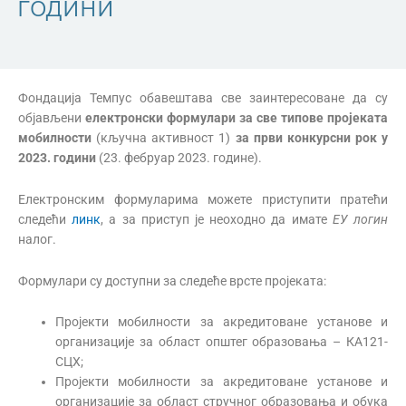
години
Фондација Темпус обавештава све заинтересоване да су
објављени
електронски формулари за све типове пројеката
мобилности
(кључна активност 1)
за први конкурсни рок у
2023. години
(23. фебруар 2023. године).
Електронским формуларима можете приступити пратећи
следећи
линк
, а за приступ је неоходно да имате
ЕУ логин
налог.
Формулари су доступни за следеће врсте пројеката:
Пројекти мобилности за акредитоване установе и
организације за област општег образовања – КА121-
СЦХ;
Пројекти мобилности за акредитоване установе и
организације за област стручног образовања и обука