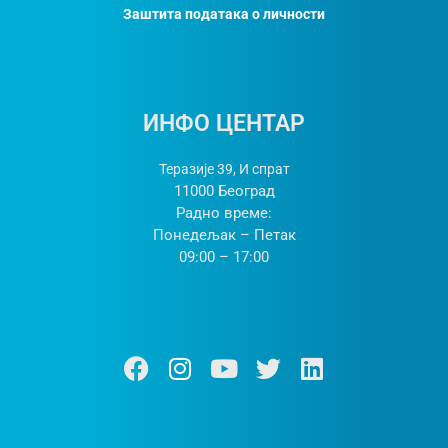
Заштита података о личности
ИНФО ЦЕНТАР
Теразије 39, И спрат
11000 Београд
Радно време:
Понедељак – Петак
09:00 – 17:00
Ф
И
Y
Т
Л
а
н
о
w
и
ц
с
у
и
н
е
т
т
т
к