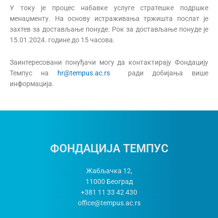
У току је процес набавке услуге стратешке подршке
менаџменту. На основу истраживања тржишта послат је
захтев за достављање понуде. Рок за достављање понуде је
15.01.2024. године до 15 часова.
Заинтересовани понуђачи могу да контактирају Фондацију
Темпус на
hr@tempus.ac.rs
ради добијања више
информација.
ФОНДАЦИЈА ТЕМПУС
Жабљачка 12,
11000
Београд
+381 11 33 42 430
office@tempus.ac.rs