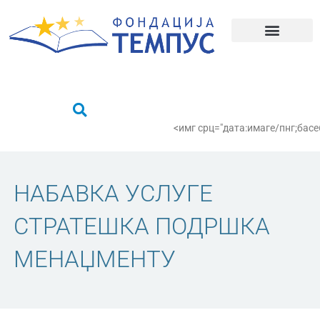
Пређи
на
садржај
Шта радимо?
Пронађи се
<имг срц="дата:имаге/пнг;
НАБАВКА УСЛУГЕ
СТРАТЕШКА ПОДРШКА
МЕНАЏМЕНТУ