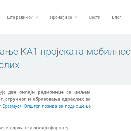
Шта радимо?
Пронађи се
Вести
Блог
ање КА1 пројеката мобилнос
слих
зује
две онлајн радионице са циљем
г, стручног и образовања одраслих за
г
Еразмус+ Општег позива за подношење
 бити одржане у
онлајн
формату.