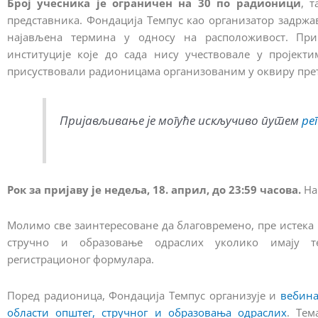
Број учесника је ограничен на 30 по радионици
, т
представника. Фондација Темпус као организатор задржа
најављена термина у односу на расположивост. При
институције које до сада нису учествовале у пројект
присуствовали радионицама организованим у оквиру пре
Пријављивање је могуће искључиво путем
ре
Рок за пријаву је недеља, 18. април, до 23:59 часова.
На
Молимо све заинтересоване да благовремено, пре истека р
стручно и образовање одраслих уколико имају т
регистрационог формулара.
Поред радионица, Фондација Темпус организује и
вебина
области општег, стручног и образовања одраслих
. Те