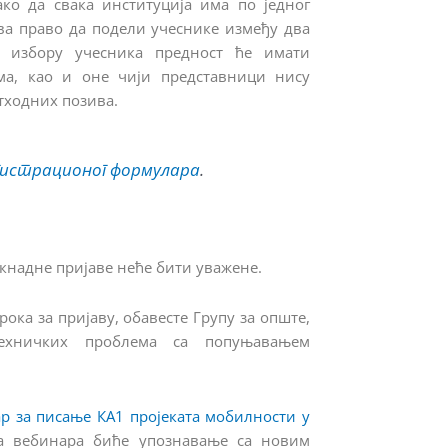
ако да свака институција има по једног
ва право да подели учеснике између два
 избору учесника предност ће имати
има, као и оне чији представници нису
тходних позива.
гистрационог формулара
.
кнадне пријаве неће бити уважене.
ока за пријаву, обавесте Групу за опште,
ехничких проблема са попуњавањем
р за писање КА1 пројеката мобилности у
ма вебинара биће упознавање са новим