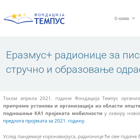
Пређи
на
садржај
О нама
Еразмус+ радионице за пис
стручно и образовање одра
Током априла 2021. године Фондација Темпус органи
припреме установа и организација из области опште
подношење КА1 пројеката мобилности
у оквиру ново
предлога пројеката за 2021. годину
.
Услед пандемије коронавируса, радионице ће ове године