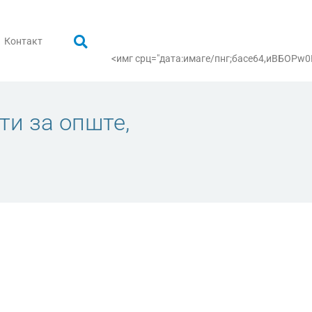
Контакт
<имг срц="дата:имаге/пнг;басе64,иВБ
ти за опште,