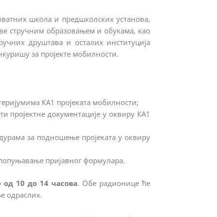
ватних школа и предшколских установа,
аве стручним образовањем и обукама, као
тручних друштава и осталих институција
онкуришу за пројекте мобилности.
еријумима КА1 пројеката мобилности;
и пројектне документације у оквиру КА1
дурама за подношење пројеката у оквиру
и попуњавање пријавног формулара.
е од 10 до 14 часова
. Обе радионице ће
е одраслих.