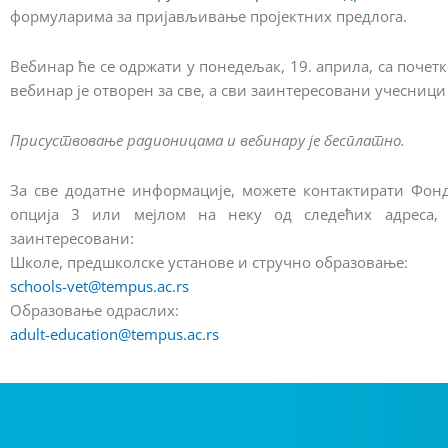
формуларима за пријављивање пројектних предлога.
Вебинар ће се одржати у понедељак, 19. априла, са почетк
вебинар је отворен за све, а сви заинтересовани учесници
Присуствовање радионицама и вебинару је бесплатно.
За све додатне информације, можете контактирати Фонд
опција 3 или мејлом на неку од следећих адреса, 
заинтересовани:
Школе, предшколске установе и стручно образовање:
schools-vet@tempus.ac.rs
Образовање одраслих:
adult-education@tempus.ac.rs