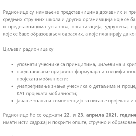
Радионице су намењене представницима државних и при
средњих стручних школа и других организација које се б
и представницима установа, организација, удружења, с
које се баве образовањем одраслих, а које планирају да к
Циљеви радионица су:
упознати учеснике са принципима, циљевима и крит
представљање пријавног формулара и специфичност
пројеката мобилности;
унапређивање знања учесника о детаљима и проце
КА1 пројеката мобилности;
јачање знања и компетенција за писање пројеката 
Радионице ће се одржати
22. и 23. априла 2021. годин
имати исти садржај и покрити опште, стручно и образовањ