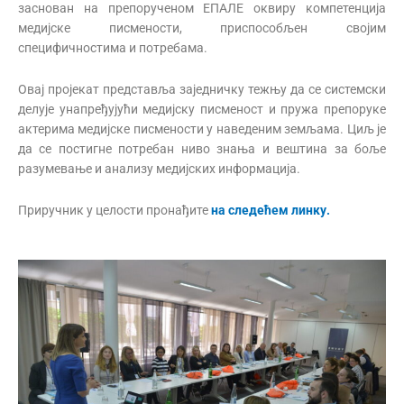
заснован на препорученом ЕПАЛЕ оквиру компетенција
медијске писмености, приспособљен својим
специфичностима и потребама.
Овај пројекат представља заједничку тежњу да се системски
делује унапређујући медијску писменост и пружа препоруке
актерима медијске писмености у наведеним земљама. Циљ је
да се постигне потребан ниво знања и вештина за боље
разумевање и анализу медијских информација.
Приручник у целости пронађите
на следећем линку.