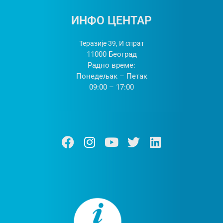
ИНФО ЦЕНТАР
Теразије 39, И спрат
11000 Београд
Радно време:
Понедељак – Петак
09:00 – 17:00
Ф
И
Y
Т
Л
а
н
о
w
и
ц
с
у
и
н
е
т
т
т
к
б
а
у
т
е
о
г
б
е
д
о
р
е
р
и