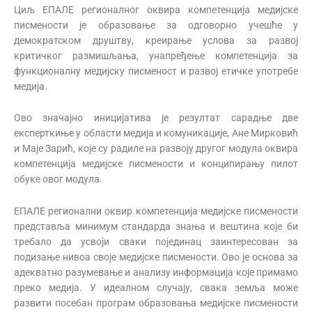
Циљ ЕПАЛЕ регионалног оквира компетенција медијске
писмености је образовање за одговорно учешће у
демократском друштву, креирање услова за развој
критичког размишљања, унапређење компетенција за
функционалну медијску писменост и развој етичке употребе
медија.
Ово значајно иницијатива је резултат сарадње две
експерткиње у области медија и комуникације, Ане Мирковић
и Маје Зарић, које су радиле на развоју другог модула оквира
компетенција медијске писмености и конципирању пилот
обуке овог модула.
ЕПАЛЕ регионални оквир компетенција медијске писмености
представља минимум стандарда знања и вештина које би
требало да усвоји сваки појединац заинтересован за
подизање нивоа своје медијске писмености. Ово је основа за
адекватно разумевање и анализу информација које примамо
преко медија. У идеалном случају, свака земља може
развити посебан програм образовања медијске писмености