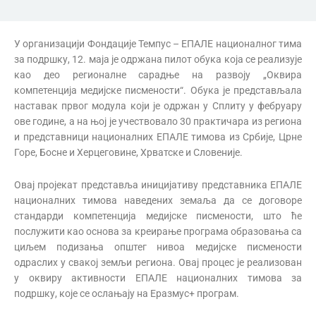
У организацији Фондације Темпус – ЕПАЛЕ националног тима
за подршку, 12. маја је одржана пилот обука која се реализује
као део регионалне сарадње на развоју „Оквира
компетенција медијске писмености“. Обука је представљала
наставак првог модула који је одржан у Сплиту у фебруару
ове године, а на њој је учествовало 30 практичара из региона
и представници националних ЕПАЛЕ тимова из Србије, Црне
Горе, Босне и Херцеговине, Хрватске и Словеније.
Овај пројекат представља иницијативу представника ЕПАЛЕ
националних тимова наведених земаља да се договоре
стандарди компетенција медијске писмености, што ће
послужити као основа за креирање програма образовања са
циљем подизања општег нивоа медијске писмености
одраслих у свакој земљи региона. Овај процес је реализован
у оквиру активности ЕПАЛЕ националних тимова за
подршку, које се ослањају на Еразмус+ програм.