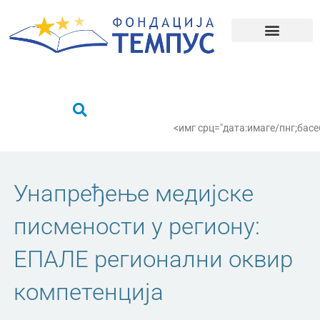
Пређи
на
садржај
Шта радимо?
Пронађи се
<имг срц="дата:имаге/пнг;
Унапређење медијске
писмености у региону:
ЕПАЛЕ регионални оквир
компетенција