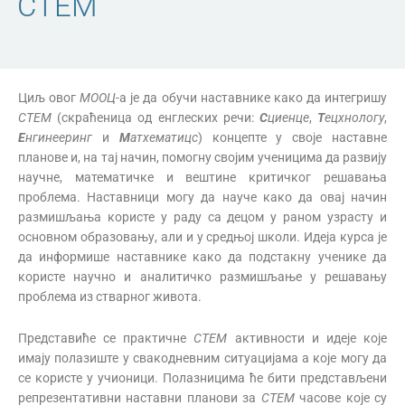
СТЕМ
Циљ овог
МООЦ
-а је да обучи наставнике како да интегришу
СТЕМ
(скраћеница од енглеских речи:
С
циенце
,
Т
ецхнологy
,
Е
нгинееринг
и
М
атхематицс
) концепте у своје наставне
планове и, на тај начин, помогну својим ученицима да развију
научне, математичке и вештине критичког решавања
проблема. Наставници могу да науче како да овај начин
размишљања користе у раду са децом у раном узрасту и
основном образовању, али и у средњој школи. Идеја курса је
да информише наставнике како да подстакну ученике да
користе научно и аналитичко размишљање у решавању
проблема из стварног живота.
Представиће се практичне
СТЕМ
активности и идеје које
имају полазиште у свакодневним ситуацијама а које могу да
се користе у учионици. Полазницима ће бити представљени
репрезентативни наставни планови за
СТЕМ
часове које су