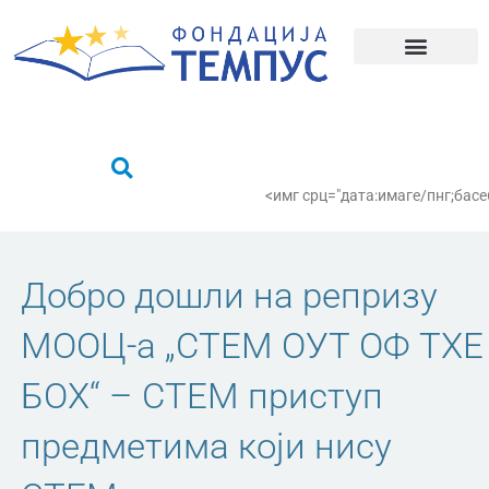
Пређи
на
садржај
Шта радимо?
Пронађи се
<имг срц="дата:имаге/пнг;
Добро дошли на репризу
МООЦ-а „СТЕМ ОУТ ОФ ТХЕ
БОX“ – СТЕМ приступ
предметима који нису