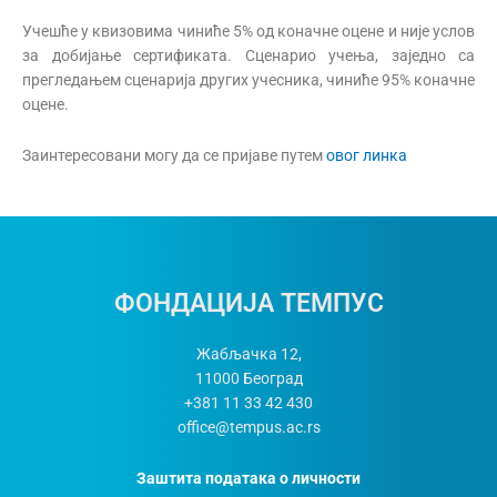
Учешће у квизовима чиниће 5% од коначне оцене и није услов
за добијање сертификата. Сценарио учења, заједно са
прегледањем сценарија других учесника, чиниће 95% коначне
оцене.
Заинтересовани могу да се пријаве путем
овог линка
ФОНДАЦИЈА ТЕМПУС
Жабљачка 12,
11000
Београд
+381 11 33 42 430
office@tempus.ac.rs
Заштита података о личности