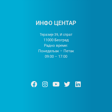
ИНФО ЦЕНТАР
Теразије 39, И спрат
11000 Београд
Радно време:
Понедељак – Петак
09:00 – 17:00
Ф
И
Y
Т
Л
а
н
о
w
и
ц
с
у
и
н
е
т
т
т
к
б
а
у
т
е