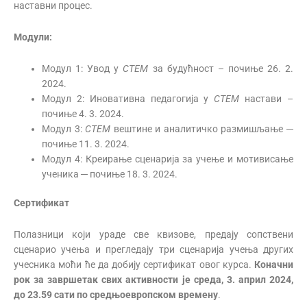
наставни процес.
Модули:
Модул 1: Увод у
СТЕМ
за будућност – почиње 26. 2.
2024.
Модул 2: Иновативна педагогија у
СТЕМ
настави –
почиње 4. 3. 2024.
Модул 3:
СТЕМ
вештине и аналитичко размишљање ─
почиње 11. 3. 2024.
Модул 4: Креирање сценарија за учење и мотивисање
ученика ─ почиње 18. 3. 2024.
Сертификат
Полазници који ураде све квизове, предају сопствени
сценарио учења и прегледају три сценарија учења других
учесника моћи ће да добију сертификат овог курса.
Коначни
рок за завршетак свих активности је среда, 3. април 2024,
до 23.59 сати по средњоевропском времену
.