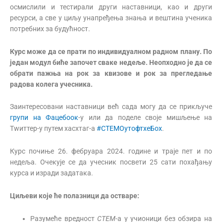
осмислили и тестирали други наставници, као и други
ресурси, а све у циљу унапређења знања и вештина ученика
потребних за будућност.
Курс може да се прати по индивидуалном радном плану. По
један модул биће започет сваке недеље. Неопходно је да се
обрати пажња на рок за квизове и рок за прегледање
радова колега учесника.
Заинтересовани наставници већ сада могу да се прикључе
групи на Фацебоок
-у или да поделе своје мишљење на
Тwиттер-у путем хасхтаг-а
#СТЕМОутофтхеБоx
.
Курс почиње 26. фебруара 2024. године и траје пет и по
недеља. Очекује се да учесник посвети 25 сати похађању
курса и изради задатака.
Циљеви које ће полазници да остваре:
Разумеће вредност
СТЕМ
-а у учионици без обзира на