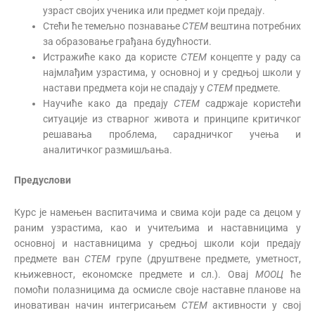
узраст својих ученика или предмет који предају.
Стећи ће темељно познавање
СТЕМ
вештина потребних
за образовање грађана будућности.
Истражиће како да користе
СТЕМ
концепте у раду са
најмлађим узрастима, у основној и у средњој школи у
настави предмета који не спадају у
СТЕМ
предмете.
Научиће како да предају
СТЕМ
садржаје користећи
ситуације из стварног живота и принципе критичког
решавања проблема, сарадничког учења и
аналитичког размишљања.
Предуслови
Курс је намењен васпитачима и свима који раде са децом у
раним узрастима, као и учитељима и наставницима у
основној и наставницима у средњој школи који предају
предмете ван
СТЕМ
групе (друштвене предмете, уметност,
књижевност, економске предмете и сл.). Овај
МООЦ
ће
помоћи полазницима да осмисле своје наставне планове на
иновативан начин интегрисањем
СТЕМ
активности у свој