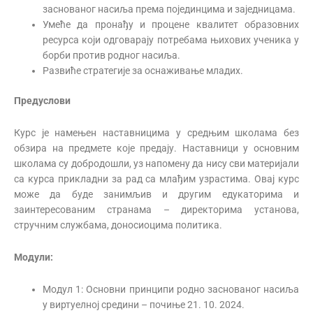
заснованог насиља према појединцима и заједницама.
Умеће да пронађу и процене квалитет образовних
ресурса који одговарају потребама њихових ученика у
борби против родног насиља.
Развиће стратегије за оснаживање младих.
Предуслови
Курс је намењен наставницима у средњим школама без
обзира на предмете које предају. Наставници у основним
школама су добродошли, уз напомену да нису сви материјали
са курса прикладни за рад са млађим узрастима. Овај курс
може да буде занимљив и другим едукаторима и
заинтересованим странама – директорима установа,
стручним службама, доносиоцима политика.
Модули:
Модул 1: Основни принципи родно заснованог насиља
у виртуелној средини – почиње 21. 10. 2024.