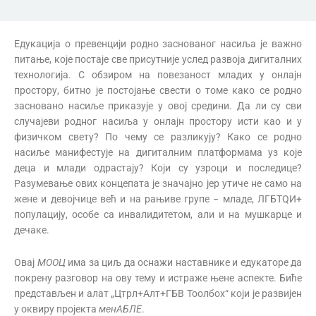
Едукација о превенцији родно заснованог насиља је важно
питање, које постаје све присутније услед развоја дигиталних
технологија. С обзиром на повезаност младих у онлајн
простору, битно је постојање свести о томе како се родно
засновано насиље приказује у овој средини. Да ли су сви
случајеви родног насиља у онлајн простору исти као и у
физичком свету? По чему се разликују? Како се родно
насиље манифестује на дигиталним платформама уз које
деца и млади одрастају? Који су узроци и последице?
Разумевање ових концепата је значајно јер утиче не само на
жене и девојчице већ и на рањиве групе − младе, ЛГБТQИ+
популацију, особе са инвалидитетом, али и на мушкарце и
дечаке.
Овај
МООЦ
има за циљ да оснажи наставнике и едукаторе да
покрену разговор на ову тему и истраже њене аспекте. Биће
представљен и алат „Цтрл+Алт+ГБВ Тоолбоx“ који је развијен
у оквиру пројекта
менАБЛЕ
.