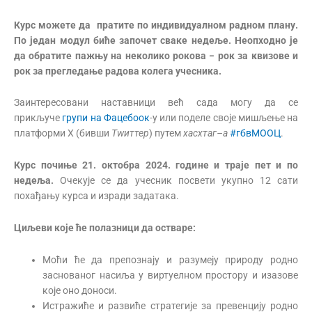
Курс можете да пратите по индивидуалном радном плану.
По један модул биће започет сваке недеље. Неопходно је
да обратите пажњу на неколико рокова
−
рок за квизове и
рок за прегледање радова колега учесника.
Заинтересовани наставници већ сада могу да се
прикључе
групи на Фацебоок
-у или поделе своје мишљење на
платформи X (бивши
Т
wиттер
) путем
хасхтаг
–
а
#гбвМООЦ
.
Курс почиње 21. октобра 2024. године и траје пет и по
недеља.
Очекује се да учесник посвети укупно 12 сати
похађању курса и изради задатака.
Циљеви које ће полазници да остваре:
Моћи ће да препознају и разумеју природу родно
заснованог насиља у виртуелном простору и изазове
које оно доноси.
Истражиће и развиће стратегије за превенцију родно