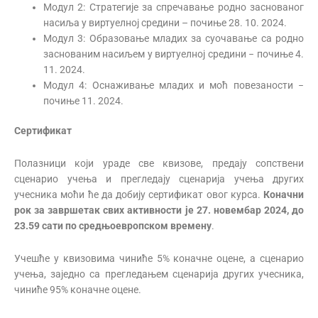
Модул 2: Стратегије за спречавање родно заснованог
насиља у виртуелној средини – почиње 28. 10. 2024.
Модул 3: Образовање младих за суочавање са родно
заснованим насиљем у виртуелној средини − почиње 4.
11. 2024.
Модул 4: Оснаживање младих и моћ повезаности −
почиње 11. 2024.
Сертификат
Полазници који ураде све квизове, предају сопствени
сценарио учења и прегледају сценарија учења других
учесника моћи ће да добију сертификат овог курса.
Коначни
рок за завршетак свих активности је 27. новембар 2024, до
23.59 сати по средњоевропском времену
.
Учешће у квизовима чиниће 5% коначне оцене, а сценарио
учења, заједно са прегледањем сценарија других учесника,
чиниће 95% коначне оцене.