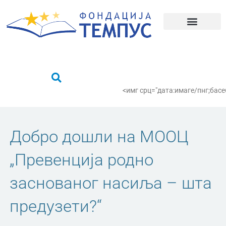
Пређи
на
садржај
Шта радимо?
Пронађи се
<имг срц="дата:имаге/пнг;
Добро дошли на МООЦ
„Превенција родно
заснованог насиља – шта
предузети?“