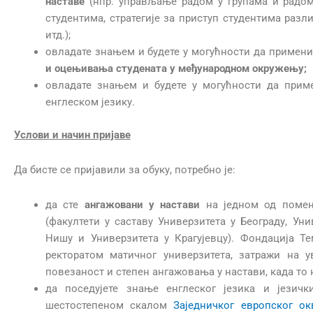
наставе
(нпр. управљање радом у групама и радо
студентима, стратегије за приступ студентима раз
итд.);
овладате знањем и будете у могућности да примени
и оцењивања студената у међународном окружењу;
овладате знањем и будете у могућности да прим
енглеском језику.
Услови и начин пријаве
Да бисте се пријавили за обуку, потребно је:
да сте
ангажовани у настави
на једном од помену
(факултети у саставу Универзитета у Београду, Ун
Нишу и Универзитета у Крагујевцу). Фондација Т
ректоратом матичног универзитета, затражи на 
повезаност и степен ангажовања у настави, када то 
да поседујете знање енглеског језика и језич
шестостепеном скалом
Заједничког европског ок