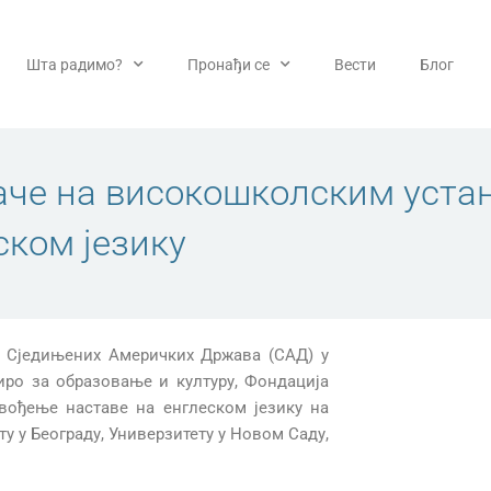
Шта радимо?
Пронађи се
Вести
Блог
аче на високошколским уста
ском језику
а Сједињених Америчких Држава (САД) у
иро за образовање и културу, Фондација
звођење наставе на енглеском језику на
у у Београду, Универзитету у Новом Саду,