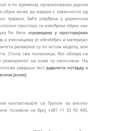
 сат и по времена), организованих једном
 обуке може да варира у зависности од
чно трајање, биће утврђени у директном
оступног простора за извођење обуке, као
бука ће бити
спроведена у просторијама
о
, а учесницима је обезбеђен и материјал
зитета развијене су по истом моделу, али
та. Стога, сви полазници, без обзира на
је универзитет на коме су запослени. На
 положе завршни тест
доделити потврду
о
еском језику
.
ом контактирајте са Групом за високо
ли позивом на број +381 11 33 42 430,