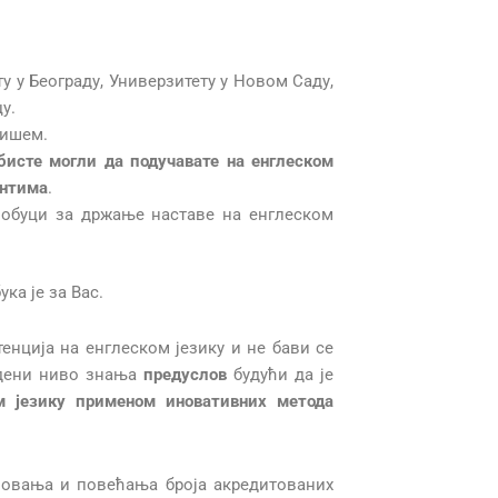
у у Београду, Универзитету у Новом Саду,
у.
ишем.
 бисте могли да подучавате на енглеском
ентима
.
 обуци за држање наставе на енглеском
ка је за Вас.
енција на енглеском језику и не бави се
едени ниво знања
предуслов
будући да је
м језику применом иновативних метода
зовања и повећања броја акредитованих