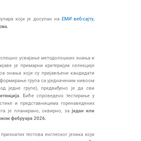
улара који је досупан на
ЕМИ
веб-сајту,
ова.
 успешно усвајање методолошких знања и
ијаве је примарни критеријум селекције
оа знања који су пријављени кандидати
 формирање група са уједначеним нивоом
д једне групе), предвиђено је да сви
етенција
. Биће спроведено тестирање у
стике и представницима горенаведених
та је планирано, оквирно, за
један или
током фебруара 2026.
признатих тестова енглеског језика који