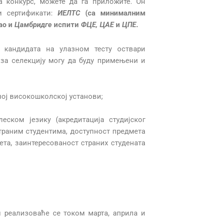
а конкурс, можете да га приложите. Он
и сертификати:
ИЕЛТС
(са минималним
ао и
Цамбридге
испити
ФЦЕ, ЦАЕ
и
ЦПЕ
.
 кандидата на улазном тесту оствари
 за селекцију могу да буду примењени и
ној високошколској установи;
еском језику (акредитација студијског
страним студентима, доступност предмета
ета, заинтересованост страних студената
 реализоваће се током марта, априла и