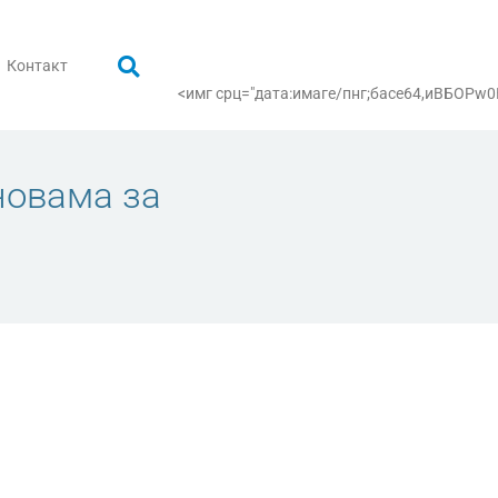
Контакт
<имг срц="дата:имаге/пнг;басе64,иВБ
новама за