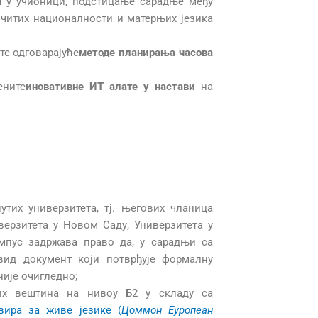
м у учионици, подстицање сарадње међу
личитих националности и матерњих језика
те одговарајуће
методе планирања часова
ените
иновативне ИТ алате у настави
на
тих универзитета, тј. његових чланица
иверзитета у Новом Саду, Универзитета у
емпус задржава право да, у сарадњи са
увид документ који потврђује формалну
није очигледно;
ких вештина на нивоу Б2 у складу са
вира за живе језике (
Цоммон Еуропеан