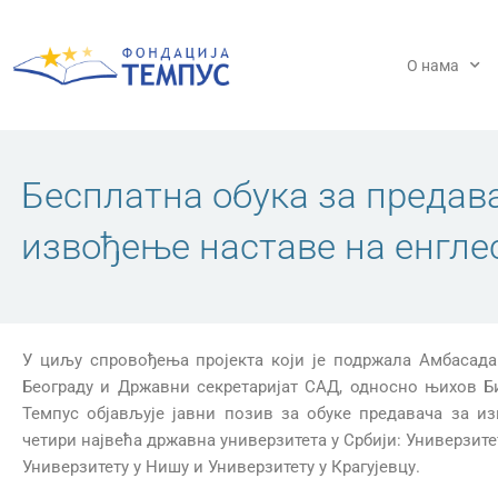
Пређи
на
садржај
О нама
Бесплатна обука за предав
извођење наставе на енгле
У циљу спровођења пројекта који је подржала Амбасад
Београду и Државни секретаријат САД, односно њихов Б
Темпус објављује јавни позив за обуке предавача за и
четири највећа државна универзитета у Србији: Универзитет
Универзитету у Нишу и Универзитету у Крагујевцу.