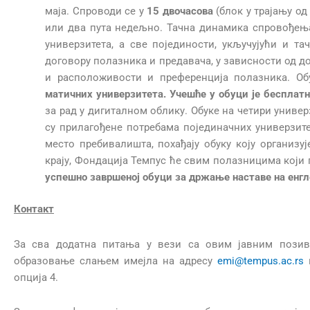
маја. Спроводи се у
1
5
двочасова
(блок у трајању од
или два пута недељно. Тачна динамика спровођења
универзитета, а све појединости, укључујући и та
договору полазника и предавача, у зависности од д
и расположивости и преференција полазника. О
матичних универзитета.
Учешће у обуци је
бесплатн
за рад у дигиталном облику. Обуке на четири универ
су прилагођене потребама појединачних универзите
место пребивалишта, похађају обуку коју организу
крају, Фондација Темпус ће свим полазницима који
успешно завршеној обуци за држање наставе на енгл
Контакт
За сва додатна питања у вези са овим јавним позив
образовање слањем имејла на адресу
emi@tempus.ac.rs
и
опција 4.