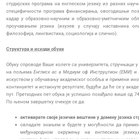
студијских програма на енглеском језику из разних научн
специфичности програма финансирања, овогодишњи пози
кадар у образовно-научним и образовно-уметничким обл
проучавањем језика (изузев у случају наставника оп
филозофија, лингвистика, социологија и слично).
Структура и исходи обуке
Обуку спроводе Ваше колеге са универзитета, стручњаци у
на пољима
Енглисх ас а Медиум оф Инструцтион (ЕМИ)
и
искуством у обучавању академског особља и примени ино
континуитет и истакнуте резултате, будући да ће се у акад
пут. Претходних пет обука је успешно похађало више од 7
По њеном завршетку очекује се да:
активирате своје језичке вештине у домену језика ст
овладате знањем и будете у могућности да примен
међународном окружењу на енглеском језику,