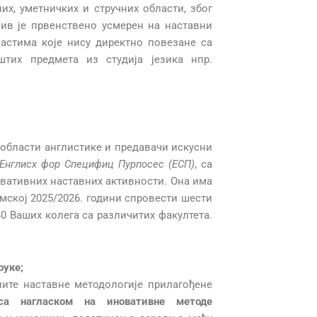
их, уметничких и стручних области, због
в је првенствено усмерен на наставни
астима које нису директно повезане са
штих предмета из студија језика нпр.
 области англистике и предавачи искусни
Енглисх фор Специфиц Пурпосес (ЕСП)
, са
вативних наставних активности. Она има
емској 2025/2026. години спровести шести
40 Ваших колега са различитих факултета.
руке;
ите наставне методологије прилагођене
са нагласком на иновативне методе