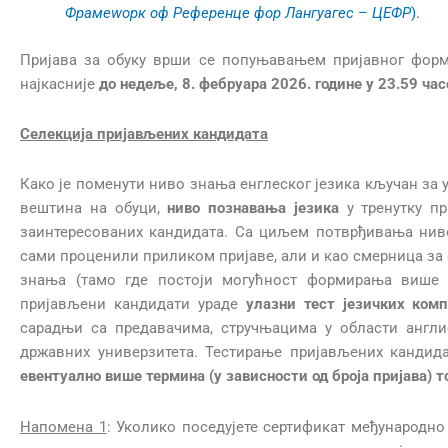
Фрамеwорк оф Референце фор Лангуагес – ЦЕФР
).
Пријава за обуку врши се попуњавањем пријавног форм
најкасније
до
недеље,
8. фебруара 2026. године у
23.59
час
Селекција пријављених кандидата
Како је поменути ниво знања енглеског језика кључан за
вештина на обуци,
ниво познавања језика
у тренутку пр
заинтересованих кандидата. Са циљем потврђивања нив
сами проценили приликом пријаве, али и као смерница за
знања (тамо где постоји могућност формирања више о
пријављени кандидати ураде
улазни тест језичких комп
сарадњи са предавачима, стручњацима у области англи
државних универзитета. Тестирање пријављених кандида
евентуално више термина (у зависности од броја пријава) 
Напомена 1
: Уколико поседујете сертификат међународно 