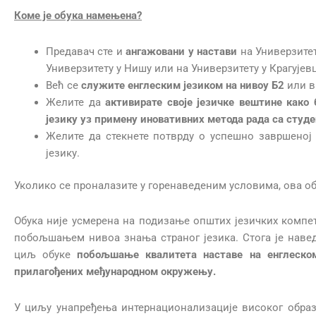
Коме је обука намењена?
Предавач сте и
ангажовани у настави
на Универзитет
Универзитету у Нишу или на Универзитету у Крагујевц
Већ се
служите енглеским језиком на нивоу Б2
или в
Желите да
активирате своје језичке вештине како
језику уз примену иновативних метода рада са студ
Желите да стекнете потврду о успешно завршеној
језику.
Уколико се проналазите у горенаведеним условима, ова обу
Обука није усмерена на подизање општих језичких компет
побољшањем нивоа знања страног језика. Стога је нав
циљ обуке
побољшање квалитета наставе на енглеско
прилагођених међународном окружењу.
У циљу унапређења интернационализације високог обра