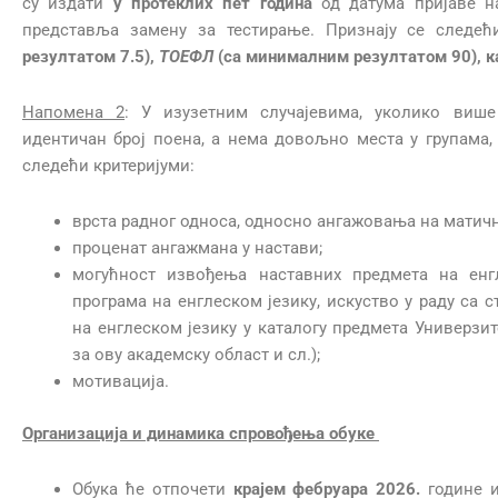
су издати
у протеклих пет година
од датума
пријаве н
представља замену за тестирање. Признају се следећ
резултатом 7.5),
ТОЕФЛ
(са минималним резултатом 90), к
Напомена 2
: У изузетним случајевима, уколико више
идентичан број поена, а нема довољно места у групама,
следећи критеријуми:
врста радног односа, односно ангажовања на матич
проценат ангажмана у настави;
могућност извођења наставних предмета на енгл
програма на енглеском језику, искуство у раду са 
на енглеском језику у каталогу предмета Универзит
за ову академску област и сл.);
мотивација.
Организација и динамика спровођења обуке
Обука ће отпочети
крајем фебруара 202
6
.
године и