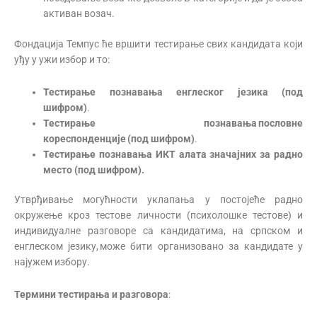
активан возач.
Фондација Темпус ће вршити тестирање свих кандидата који
уђу у ужи избор и то:
Тестирање познавања енглеског језика (под
шифром)
.
Тестирање познавања пословне
кореспонденције (под шифром)
.
Тестирање познавања ИКТ алата значајних за радно
место (под шифром).
Утврђивање могућности уклапања у постојеће радно
окружење кроз тестове личности (психолошке тестове) и
индивидуалне разговоре са кандидатима, на српском и
енглеском језику, може бити организовано за кандидате у
најужем избору.
Термини тестирања и разговора
: