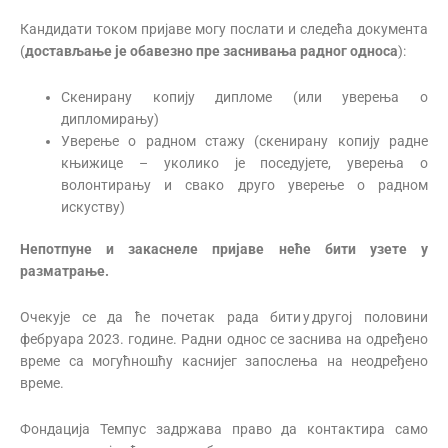
Кандидати током пријаве могу послати и следећа документа
(
достављање је обавезно пре заснивања радног односа
):
Скенирану копију дипломе (или уверења о
дипломирању)
Уверење о радном стажу (скенирану копију радне
књижице – уколико је поседујете, уверења о
волонтирању и свако друго уверење о радном
искуству)
Непотпуне и закаснеле пријаве неће бити узете у
разматрање.
Очекује се да ће почетак рада бити у другој половини
фебруара 2023. године. Радни однос се заснива на одређено
време са могућношћу каснијег запослења на неодређено
време.
Фондација Темпус задржава право да контактира само