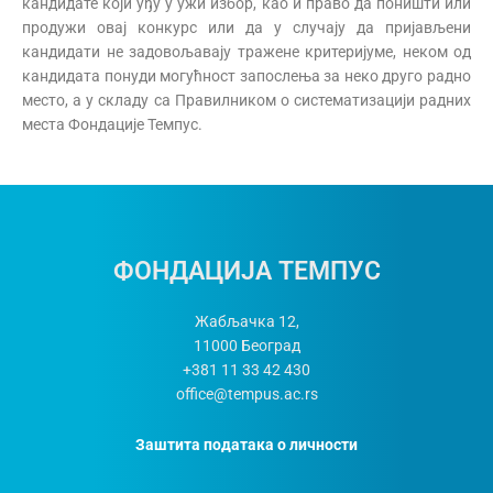
кандидате који уђу у ужи избор, као и право да поништи или
продужи овај конкурс или да у случају да пријављени
кандидати не задовољавају тражене критеријуме, неком од
кандидата понуди могућност запослења за неко друго радно
место, а у складу са Правилником о систематизацији радних
места Фондације Темпус.
ФОНДАЦИЈА ТЕМПУС
Жабљачка 12,
11000
Београд
+381 11 33 42 430
office@tempus.ac.rs
Заштита података о личности