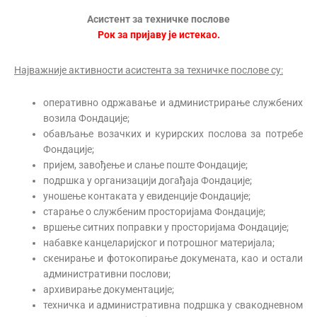
Асистент за техничке послове
Рок за пријаву је истекао.
Најважније активности асистента за техничке послове су:
оперативно одржавање и администрирање службених
возила Фондације;
обављање возачких и курирских послова за потребе
Фондације;
пријем, завођење и слање поште Фондације;
подршка у организацији догађаја Фондације;
уношење контаката у евиденције Фондације;
старање о службеним просторијама Фондације;
вршење ситних поправки у просторијама Фондације;
набавке канцеларијског и потрошног материјала;
скенирање и фотокопирање докумената, као и остали
административни послови;
архивирање документације;
техничка и административна подршка у свакодневном