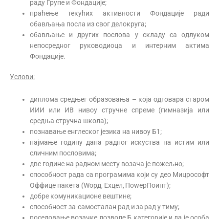
раду Групе и Фондације;
праћење текућих активности Фондације ради
обављања посла из свог делокруга;
обављање и других послова у складу са одлуком
непосредног руководиоца и интерним актима
Фондације.
Услови:
диплома средњег образовања – која одговара старом
ИИИ или ИВ нивоу стручне спреме (гимназија или
средња стручна школа);
познавање енглеског језика на нивоу Б1;
најмање годину дана радног искуства на истим или
сличним пословима;
две године на радном месту возача је пожељно;
способност рада са програмима који су део Мицрософт
Оффице пакета (Wорд, Еxцел, ПоwерПоинт);
добре комуникационе вештине;
способност за самосталан рад и за рад у тиму;
поседовање возачке дозволе Б категорије и да је особа