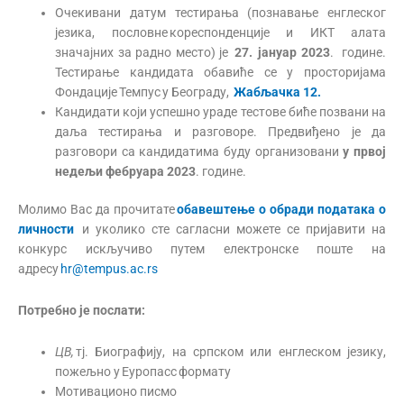
Очекивани датум тестирања (познавање енглеског
језика, пословне
кореспонденције и ИКТ алата
значајних за радно место) је
2
7
.
јануар 2023
. године.
Тестирање кандидата обавиће се у просторијама
Фондације Темпус у Београду,
Жабљачка 12.
Кандидати који успешно ураде тестове биће позвани на
даља тестирања и разговоре. Предвиђено је да
разговори са кандидатима буду организовани
у првој
недељи фебруар
а
2023
. године.
Молимо Вас да прочитате
обавештење о обради података о
личности
и уколико сте сагласни можете се пријавити на
конкурс искључиво путем електронске поште на
адресу
hr@tempus.ac.rs
Потребно је послати:
ЦВ,
тј. Биографију, на српском или енглеском језику,
пожељно у Еуропасс формату
Мотивационо писмо