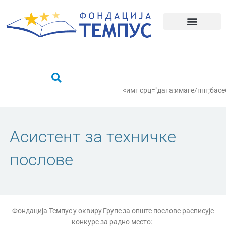
Пређи
на
садржај
Шта радимо?
Пронађи се
<имг срц="дата:имаге/пнг;
Асистент за техничке
послове
Фондација Темпус у оквиру Групе за опште послове расписује
конкурс за радно место: