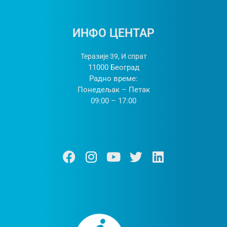
ИНФО ЦЕНТАР
Теразије 39, И спрат
11000 Београд
Радно време:
Понедељак – Петак
09:00 – 17:00
Ф
И
Y
Т
Л
а
н
о
w
и
ц
с
у
и
н
е
т
т
т
к
б
а
у
т
е
о
г
б
е
д