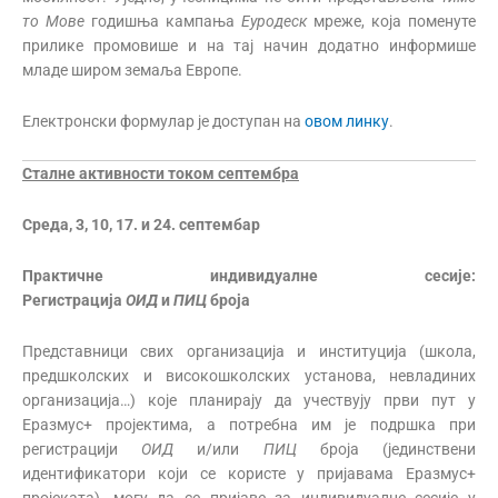
то Мове
годишња кампања
Еуродеск
мреже, која поменуте
прилике промовише и на тај начин додатно информише
младе широм земаља Европе.
Електронски формулар је доступан на
овом линку
.
Сталне активности током септембра
Среда, 3, 10, 17. и 24. септембар
Практичне индивидуалне сесије:
Регистрација
ОИД
и
ПИЦ
броја
Представници свих организација и институција (школа,
предшколских и високошколских установа, невладиних
организација…) које планирају да учествују први пут у
Еразмус+ пројектима, а потребна им је подршка при
регистрацији
О
ИД
и/или
ПИЦ
броја (јединствени
идентификатори који се користе у пријавама Еразмус+
пројеката), могу да се пријаве за индивидуалне сесије у