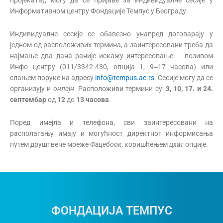
Информативном центру Фондације Темпус у Београду.
Индивидуалне сесије се обавезно унапред договарају у
једном од расположивих термина, а заинтересовани треба да
најмање два дана раније искажу интересовање ─ позивом
Инфо центру (011/3342-430, опција 1, 9‒17 часова) или
слањем поруке на адресу
info@tempus.ac.rs
. Сесије могу да се
организују и
онлајн
. Расположиви термини су:
3, 10, 17. и 24.
септембар
од
12
до
13 часова
.
Поред имејла и телефона, сви заинтересовани на
располагању имају и могућност директног информисања
путем друштвене мреже
Фацебоок
, коришћењем
цхат
опције.
ФОНДАЦИЈА ТЕМПУС