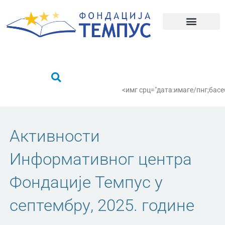
Пређи
на
садржај
Шта радимо?
Пронађи се
<имг срц="дата:имаге/пнг;
Активности
Информативног центра
Фондације Темпус у
септембру, 2025. године