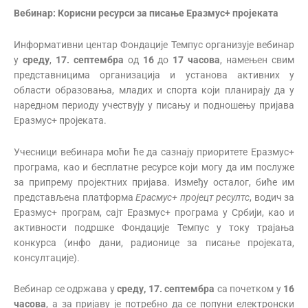
Вебинар:
Корисни ресурси за писање Еразмус+ пројеката
Информативни центар Фондације Темпус организује вебинар
у
среду
,
17. септембра
од
16
до
17 часова
, намењен свим
представницима организација и установа активних у
области образовања, младих и спорта који планирају да у
наредном периоду учествују у писању и подношењу пријава
Еразмус+ пројеката.
Учесници вебинара моћи ће да сазнају приоритете Еразмус+
програма, као и бесплатне ресурсе који могу да им послуже
за припрему пројектних пријава. Између осталог, биће им
представљена платформа
Ерасмус+ пројецт ресултс
, водич за
Еразмус+ програм, сајт Еразмус+ програма у Србији, као и
активности подршке Фондације Темпус у току трајања
конкурса (инфо дани, радионице за писање пројеката,
консултације).
Вебинар се одржава у
среду
,
17. септембра
са почетком у
16
часова
, а за пријаву је потребно да се попуни електронски