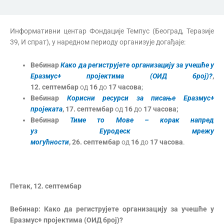
Информативни центар Фондације Темпус (Београд, Теразије
39, И спрат), у наредном периоду организује догађаје:
Вебинар
Како да региструјете организацију за учешће у
Еразмус+ пројектима (
ОИД
број)?
,
1
2
.
септембар
од
16
до
17 часова
;
Вебинар
Корисни ресурси за писање Еразмус+
пројеката
, 17
.
септембар
од
1
6
до
17
часова
;
Вебинар
Тиме то Мове –
корак напред
уз
Еуродеск
мрежу
могућности
,
26
.
септембар
од
16
до
17 часова
.
Петак, 12. септембар
Вебинар:
Како да региструјете организацију за учешће у
Еразмус+ пројектима (
ОИД
број)?