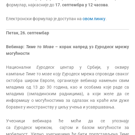
формулар, најкасније до
17
.
септембра
у
12 часова
.
Електронски формулар је доступан на
овом линку
.
Петак
,
26
.
септембар
Вебинар:
Тиме то Мове
–
корак напред уз
Еуродеск
мрежу
могућности
Национални
Еуродеск
центар у Србији, у оквиру
кампање
Тиме то мове
коју
Еуродеск
мрежа спроводи сваког
октобра широм Европе, организује вебинар намењен свим
младима од 13 до 30 година, као и особама које раде са
младима (омладинским радницима), а који желе да се
информишу о могућностима за одлазак на краће или дуже
боравке у иностранству у циљу учења и усавршавања.
Учесници вебинара ће моћи да се упознају
са
Еуродеск
мрежом, сајтом и базом могућности за
мобилност. Уједно, учесницима ће бити представљена
Тиме