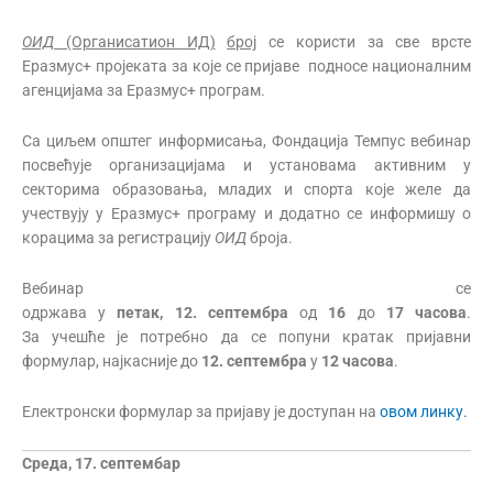
ОИД
(Органисатион ИД)
број
се користи за све врсте
Еразмус+ пројеката за које се пријаве подносе националним
агенцијама за Еразмус+ програм.
Са циљем општег информисања, Фондација Темпус вебинар
посвећује организацијама и установама активним у
секторима образовања, младих и спорта које желе да
учествују у Еразмус+ програму и додатно се информишу о
корацима за регистрацију
ОИД
броја.
Вебинар се
одржава у
петак
,
12
.
септембра
од
16
до
17
часова
.
За
учешће је потребно да се попуни кратак пријавни
формулар, најкасније до
12
.
септембра
у
12 часова
.
Електронски формулар за пријаву је доступан на
овом линку.
Среда, 17. септембар