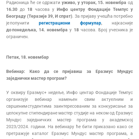
Радионица ће се одржати
уживо,
у уторак, 15. новембра
од
16
.30
до
18
часова у
Инфо центру Фондације Темпус у
Београду (Теразије 39
, И
спрат)
. За пријаву учешћа потребно
је попунити
регистрациони формулар
,
најкасније
до понедељка, 14. новембра
у
18
часова. Број учесника је
ограничен.
Петак, 18. новембар
Вебинар:
Како да се пријавиш за Еразмус Мундус
заједнички мастер програм?
У оквиру Еразмус+ недеље, Инфо центар Фондације Темпус
организује вебинар намењен свим актуелним и
свршеним студентима заинтересованим за конкурисање за
целокупне стипендиране мастер студије на неком од Еразмус
Мундус заједничких мастер програма у академској
2023/2024. години. На вебинару ће бити приказано како се
претражује каталог Еразмус Мундус мастер програма, а