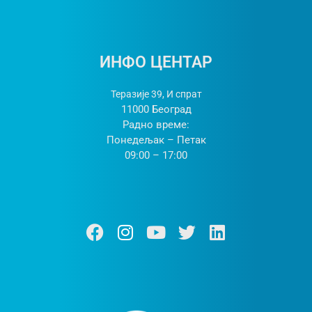
ИНФО ЦЕНТАР
Теразије 39, И спрат
11000 Београд
Радно време:
Понедељак – Петак
09:00 – 17:00
Ф
И
Y
Т
Л
а
н
о
w
и
ц
с
у
и
н
е
т
т
т
к
б
а
у
т
е