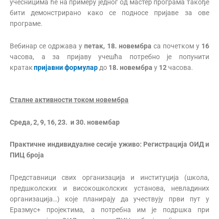
учесницима ће на примеру једног од мастер програма такође
бити демонстрирано како се подносе пријаве за ове
програме.
Вебинар се одржава у
петак, 18. новембра
са почетком у
16
часова, а за пријаву учешћа потребно је попунити
кратак
пријавни формулар
до
18. новембра
у
12
часова.
Сталне активности током новембра
Среда,
2, 9, 16, 23. и 30. новембар
Практичне индивидуалне сесије уживо: Регистрација ОИД и
ПИЦ броја
Представници свих организација и институција (школа,
предшколских и високошколских установа, невладиних
организација…) које планирају да учествују први пут у
Еразмус+ пројектима, а потребна им је подршка при