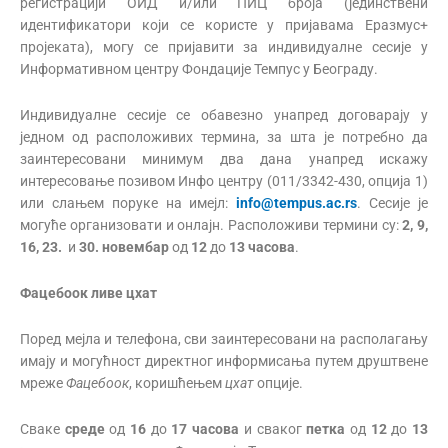
регистрацији ОИД и/или ПИЦ броја (јединствени
идентификатори који се користе у пријавама Еразмус+
пројеката), могу се пријавити за индивидуалне сесије у
Информативном центру Фондације Темпус у Београду.
Индивидуалне сесије се обавезно унапред договарају у
једном од расположивих термина, за шта је потребно да
заинтересовани минимум два дана унапред искажу
интересовање позивом Инфо центру (011/3342-430, опција 1)
или слањем поруке на имејл:
info@tempus.ac.rs
. Сесије је
могуће организовати и онлајн. Расположиви термини су:
2, 9,
16, 23.
и
30. новембар
од
12
до
13 часова
.
Фацебоок ливе цхат
Поред мејла и телефона, сви заинтересовани на располагању
имају и могућност директног информисања путем друштвене
мреже
Фацебоок
, коришћењем
цхат
опције.
Сваке
среде
од
16
до
17 часова
и сваког
петка
од
12
до
13