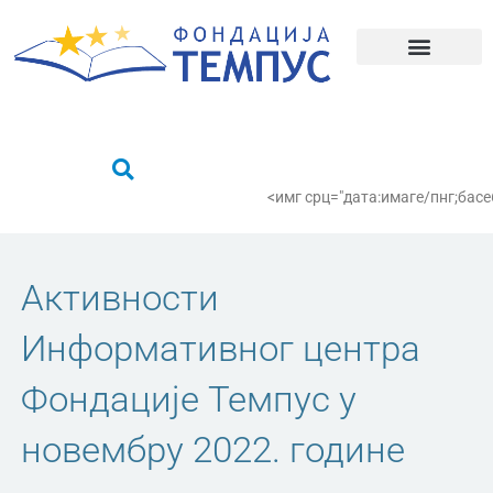
Пређи
на
садржај
Шта радимо?
Пронађи се
<имг срц="дата:имаге/пнг;
Активности
Информативног центра
Фондације Темпус у
новембру 2022. године