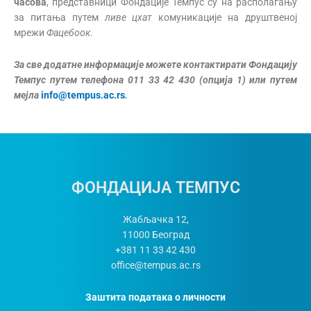
часова
, представници Фондације Темпус су на располагању
за питања путем
ливе цхат
комуникације на друштвеној
мрежи
Фацебоок
.
За све додатне информације можете контактирати Фондацију
Темпус путем телефона 011 33 42 430 (опција 1) или путем
мејла
info@tempus.ac.rs
.
ФОНДАЦИЈА ТЕМПУС
Жабљачка 12,
11000
Београд
+381 11 33 42 430
office@tempus.ac.rs
Заштита података о личности