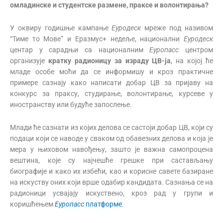
омладинске и студентске размене, праксе и волонтирања?
У оквиру годишње кампање
Еуродеск
мреже под називом
“Тиме то Мове” и Еразмус+ недеље, национални
Еуродеск
центар у сарадњи са националним
Еуропасс
центром
организује
кратку радионицу за израду
ЦВ
-ја
, на којој ће
младе особе моћи да се информишу и кроз практичне
примере сазнају како написати добар ЦВ за пријаву на
конкурс за праксу, студирање, волонтирање, курсеве у
иностранству или будуће запослење.
Млади ће сазнати из којих делова се састоји добар ЦВ, који су
подаци који се наводе у сваком од обавезних делова и која је
мера у њиховом навођењу, зашто је важна самопроцена
вештина, које су најчешће грешке при састављању
биографије и како их избећи, као и корисне савете базиране
на искуству оних који врше одабир кандидата. Сазнања се на
радионици усвајају искуствено, кроз рад у групи и
коришћењем
Еуропасс
платформе
.