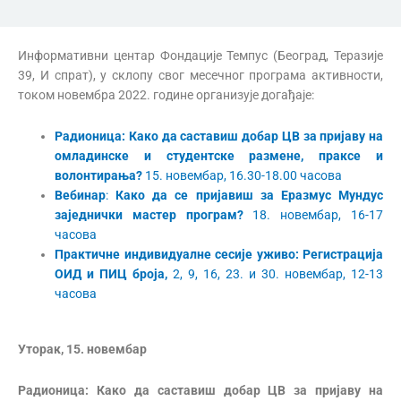
Информативни центар Фондације Темпус (Београд, Теразије
39, И спрат), у склопу свог месечног програма активности,
током новембра 2022. године организује догађаје:
Радионица:
Како да саставиш добар
ЦВ
за пријаву на
омладинске и студентске размене, праксе и
волонтирања?
15. новембар, 16.30-18.00 часова
Вебинар
:
Како да се пријавиш за Еразмус Мундус
заједнички мастер програм?
18. новембар, 16-17
часова
Практичне индивидуалне сесије уживо: Регистрација
ОИД и ПИЦ броја,
2, 9, 16, 23. и 30. новембар, 12-13
часова
Уторак, 15. новембар
Радионица: Како да саставиш добар
ЦВ
за пријаву на