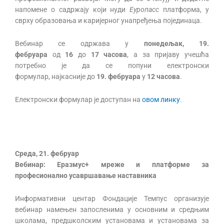
напомене о садржају који нуди
Еуропасс
платформа, у
сврху образовања и каријерног унапређења појединаца.
Вебинар се одржава у
понедељак, 19.
фебруара
од
1
6
до
1
7
часова
, а за пријаву учешћа
потребно је да се попуни електронски
формулар, најкасније до
19.
фебруара
у
12 часова
.
Електронски формулар је доступан на
овом линку
.
Среда, 21. фебруар
Вебинар:
Еразмус+ мреже и платформе за
професионално усавршавање наставника
Информативни центар Фондације Темпус организује
вебинар намењен запосленима у основним и средњим
школама, предшколским установама и установама за