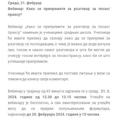
Среда, 21. фебруар
Вебинар
:
Како се припремити за разговор за посао/
праксу
?
Вебинар „Како се припремити за разговор за посао/
праксу“ намењен је ученицима средњих школа. Учесници
ће имати прилику да сазнају како да се припреме за
разговор са послодавцем, о чему је важно да воде рачуна
пре, током и након самог разговора и шта би могли да
очекују током интервјуа за посао/праксу, како би се што
успешније припремили.
Учесници ће имати прилике да поставе питања у вези са
темом и да изнесу своје коментаре.
Вебинар у трајању од 45 минута одржава се у среду,
21. 2.
2024. године
од 12.30 до 13.15 часова
. Учешће на
вебинару је бесплатно, а сви заинтересовани за учешће
могу да се пријаве попуњавањем формулара,
најкасније
до 20. фебруара 2024. године у 15 часова
.