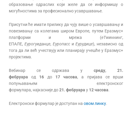
образовање одраслих који желе да се информишу о
могућностима за професионално усавршавање.
Присутни ће имати прилику да чују више о усавршавању и
повезивању са колегама широм Европе, путем Еразмус+
платформи и мрежа (
еТwиннинг
,
ЕПАЛЕ,
Еурогуиданце
,
Еуропасс
и
Еурyдице
), независно од
тога да ли већ учествују или планирају учешће у Еразмус+
пројектима.
Вебинар се одржава у
среду, 21.
фебруара
од
1
6
до
1
7
часова
, а пријава се врши
попуњавањем електронског
формулара, најкасније до
21.
фебруара
у
12 часова
.
Електронски формулар је доступан на
овом линку
.