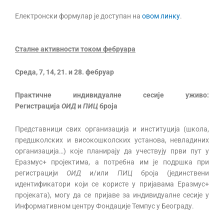
Електронски формулар је доступан на
овом линку
.
Сталне активности током фебруара
Среда, 7, 14, 21. и 28. фебруар
Практичне индивидуалне сесије уживо:
Регистрација
ОИД
и
ПИЦ
броја
Представници свих организација и институција (школа,
предшколских и високошколских установа, невладиних
организација…) које планирају да учествују први пут у
Еразмус+ пројектима, а потребна им је подршка при
регистрацији
О
ИД
и/или
ПИЦ
броја (јединствени
идентификатори који се користе у пријавама Еразмус+
пројеката), могу да се пријаве за индивидуалне сесије у
Информативном центру Фондације Темпус у Београду.