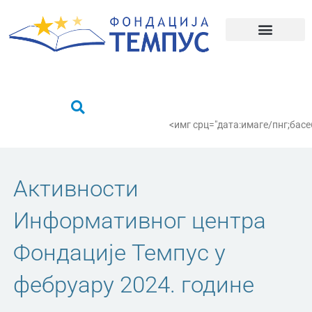
Пређи
на
садржај
Шта радимо?
Пронађи се
<имг срц="дата:имаге/пнг;
Активности
Информативног центра
Фондације Темпус у
фебруару 2024. године