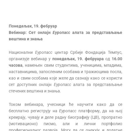
Понедељак
,
19
.
фебруар
Вебинар:
Сет онлајн
Еуропасс
алата за представљање
вештина и знања
Национални
Еуропасс
центар Србије Фондација Темпус,
организује вебинар у
понедељак, 19. фебруара
од
16.00
часова
, намењен свим студентима, ученицима, младима,
наставницима, запосленим особама и тражиоцима посла,
као и свим особама које желе да сазнају како се користи
сет доступних онлајн
Еуропасс
алата за представљање
стечених вештина и знања.
Током вебинара, учесници ће научити како да се
бесплатно региструју на
Еуропасс
платформу, да на њој
креирају, чувају и деле радну биографију (ЦВ), пропратно
(мотивационо) писмо, али и лични портфолио
професионалног развоја. Могу да се очекују и додатне