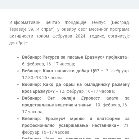
Информативни центар Фондације Темпус (Београд,
Теразије 39, И спрат), у оквиру свог месечног програма
активности током фебруара 2024. године, организује
догађаје:
Вебинар: Ресурси за писање Еразмус+ пројеката
–
6. фебруар, 16–17 часова;
Вебинар:
Како написати добар
ЦВ
?
–
7. фебруар,
12.30–13.25 часова;
Вебинар: Како да одеш на омладинску размену
кроз Еразмус+?
– 12. фебруар, 16–17 часова;
Вебинар: Сет онлајн
Еуропасс
алата за
представљање вештина и знања
– 19. фебруар, 16–
17 часова;
Вебинар: Еразмус+ мреже и платформе за
професионално усавршавање наставника
– 21.
фебруар, 16–17 часова;
Вебинар: Како се припремити за разговор за