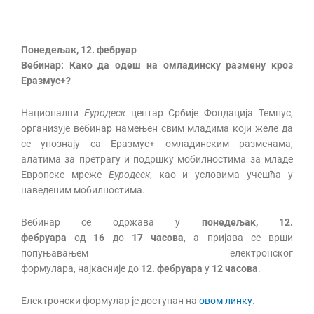
Понедељак, 12. фебруар
Вебинар:
Како да одеш на омладинску размену кроз
Еразмус+?
Национални
Еуродеск
центар Србије Фондација Темпус,
организује вебинар намењен свим младима који желе да
се упознају са Еразмус+ омладинским разменама,
алатима за претрагу и подршку мобилностима за младе
Европске мреже
Еуродеск
, као и условима учешћа у
наведеним мобилностима.
Вебинар се одржава у
понедељак, 12.
фебруара
од
1
6
до
1
7
часова
, а пријава се врши
попуњавањем електронског
формулара, најкасније до
12.
фебруара
у
12 часова
.
Електронски формулар је доступан на
овом линку
.