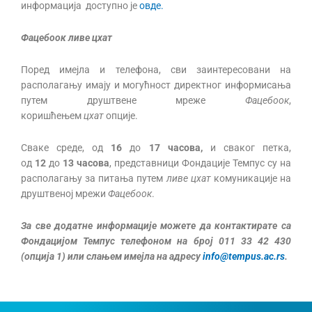
информација доступно је
овде.
Фацебоок ливе цхат
Поред имејла и телефона, сви заинтересовани на
располагању имају и могућност директног информисања
путем друштвене мреже
Фацебоок
,
коришћењем
цхат
опције.
Сваке среде, од
16
до
17 часова,
и сваког петка,
од
12
до
13 часова
, представници Фондације Темпус су на
располагању за питања путем
ливе цхат
комуникације на
друштвеној мрежи
Фацебоок
.
За све додатне информације можете да контактирате са
Фондацијом Темпус телефоном на број 011 33 42 430
(опција 1) или слањем имејла на адресу
info@tempus.ac.rs
.