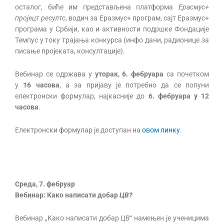
осталог, биће им представљена платформа
Ерасмус+
пројецт ресултс
, водич за Еразмус+ програм, сајт Еразмус+
програма у Србији, као и активности подршке Фондације
Темпус у току трајања конкурса (инфо дани, радионице за
писање пројеката, консултације).
Вебинар се одржава у
уторак
,
6. фебруара
са почетком
у
16 часова
, а за пријаву је потребно да се попуни
електронски формулар, најкасније до
6
.
фебруара
у
12
часова
.
Електронски формулар је доступан на
овом линку
.
Среда,
7. фебруар
Вебинар:
Како написати добар
ЦВ?
Вебинар „Како написати добар
ЦВ
“ намењен је ученицима