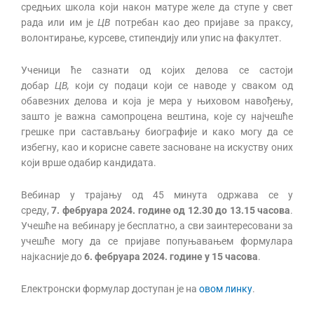
средњих школа који након матуре желе да ступе у свет
рада или им је
ЦВ
потребан као део пријаве за праксу,
волонтирање, курсеве, стипендију или упис на факултет.
Ученици ће сазнати од којих делова се састоји
добар
ЦВ,
који су подаци који се наводе у сваком од
обавезних делова и која је мера у њиховом навођењу,
зашто је важна самопроцена вештина, које су најчешће
грешке при састављању биографије и како могу да се
избегну, као и корисне савете засноване на искуству оних
који врше одабир кандидата.
Вебинар у трајању од 45 минута одржава се у
среду,
7.
фебруара
2024. године
од 12.30 до 13.15 часова
.
Учешће на вебинару је бесплатно, а сви заинтересовани за
учешће могу да се пријаве попуњавањем формулара
најкасније до
6. фебруара 2024. године у 15 часова
.
Електронски формулар доступан је на
овом линку
.