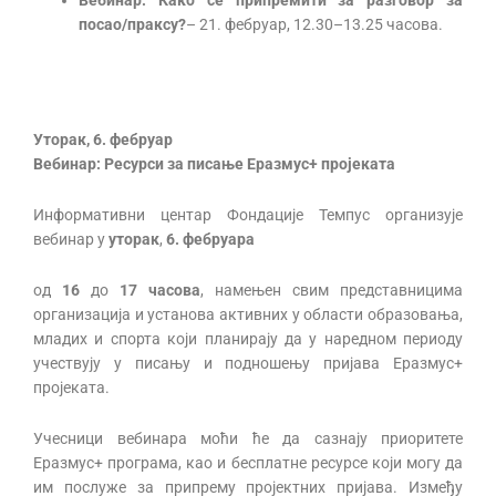
посао/праксу?
– 21. фебруар, 12.30–13.25 часова.
Уторак, 6. фебруар
Вебинар: Ресурси за писање Еразмус+ пројеката
Информативни центар Фондације Темпус организује
вебинар у
уторак
,
6. фебруара
од
16
до
17 часова
, намењен свим представницима
организација и установа активних у области образовања,
младих и спорта који планирају да у наредном периоду
учествују у писању и подношењу пријава Еразмус+
пројеката.
Учесници вебинара моћи ће да сазнају приоритете
Еразмус+ програма, као и бесплатне ресурсе који могу да
им послуже за припрему пројектних пријава. Између