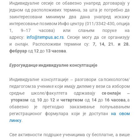
Индивидуалне сесије се обавезно унапред договарају у
једном од расположивих термина, за шта је потребно да
заинтересовани минимум два дана унапред искажу
интересовање позивом Инфо центру (011/3342-430, опција
1, 9‒17 часова) или слањем поруке на
адресу:
info@tempus.ac.rs
. Сесије могу да се организују
и
онлајн
. Расположиви термини су:
7, 14, 21. и 28.
фебруар
од
12
до
13 часова
.
Еурогуиданце
индивидуалне консултације
Индивидуалне консултације ‒ разговори са психологом/
педагогом за ученике који имају дилеме у вези са избором
средње школе/факултета одржавају
се онлајн
‒
уторком
од
10
до
12
и
четвртком
од
14
до
16 часова
, а
обавезно је претходно заказивање попуњавањем
регистрационог формулара који је доступан
на овом
линку
.
Све активности подршке ученицима су бесплатне, а више