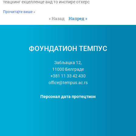
теацхинг еxцелленце анд то инспире отхерс
Прочитајте више »
« Назад
Напред »
ФОУНДАТИОН ТЕМПУС
Забљацка 12,
11000 Белграде
+381 11 33 42 430
office@tempus.ac.rs
Персонал дата протецтион