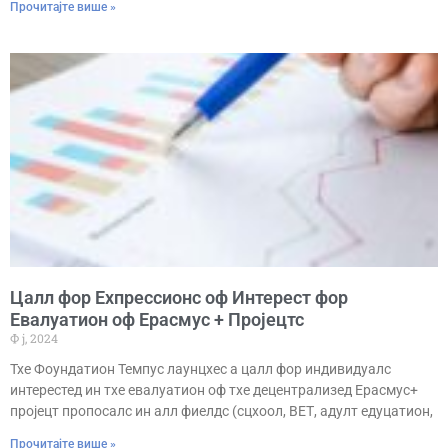
Прочитајте више »
Цалл фор Еxпрессионс оф Интерест фор
Евалуатион оф Ерасмус + Пројецтс
Ф ј, 2024
Тхе Фоундатион Темпус лаунцхес а цалл фор индивидуалс
интерестед ин тхе евалуатион оф тхе децентрализед Ерасмус+
пројецт пропосалс ин алл фиелдс (сцхоол, ВЕТ, адулт едуцатион,
Прочитајте више »