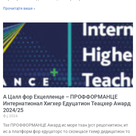
Прочитајте више »
А Цалл фор Еxцелленце – ПРОФФОРМАНЦЕ
Интернатионал Хигхер Едуцатион Теацхер Аwард
2024/25
Ф ј, 2024
Тхе ПРОФФОРМАНЦЕ Аwард ис море тхан јуст рецогнитион; ит
ис а платформ фор едуцаторс то схоwцасе тхеир дедицатион то