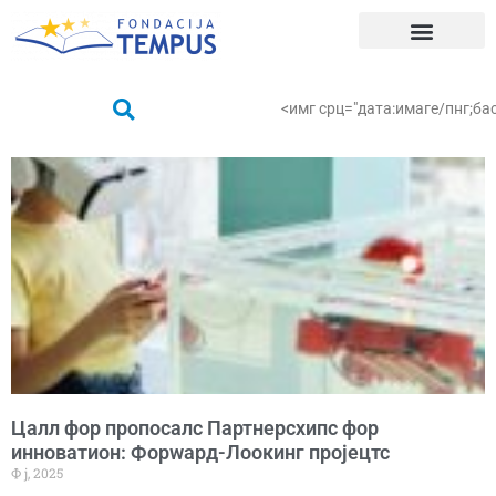
Скип
то
цонтент
АБОУТ УС
WХАТ WЕ ДО
ФИНД YОУРСЕЛФ
<имг срц="дата:имаге/пн
Цалл фор пропосалс Партнерсхипс фор
инноватион: Форwард-Лоокинг пројецтс
Ф ј, 2025