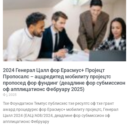
2024 Генерал Цалл фор Ерасмус+ Пројецт
Пропосалс – аццредитед мобилитy пројецтс
пропосед фор фундинг (деадлине фор субмиссион
оф апплицатионс Фебруарy 2025)
Ф ј, 2025
Тхе Фоундатион Темпус публисхес тхе ресултс оф тхе грант
аwард процедурес фор Ерасмус+ мобилитy пројецтс, Генерал
Цалл 2024 (ЕАЦ/А08/2024, деадлине фор субмиссион оф
апплицатионс Фебруарy