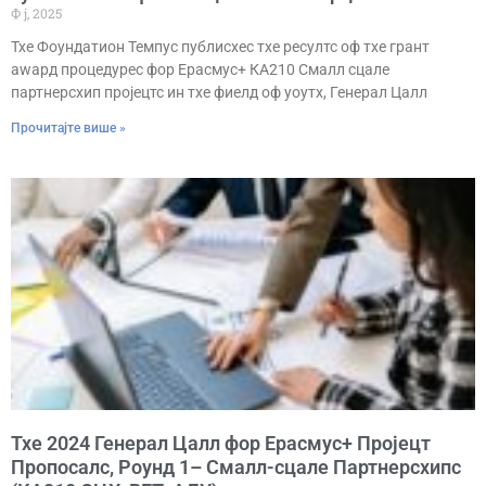
Ф ј, 2025
Тхе Фоундатион Темпус публисхес тхе ресултс оф тхе грант
аwард процедурес фор Ерасмус+ КА210 Смалл сцале
партнерсхип пројецтс ин тхе фиелд оф yоутх, Генерал Цалл
Прочитајте више »
Тхе 2024 Генерал Цалл фор Ерасмус+ Пројецт
Пропосалс, Роунд 1– Смалл-сцале Партнерсхипс