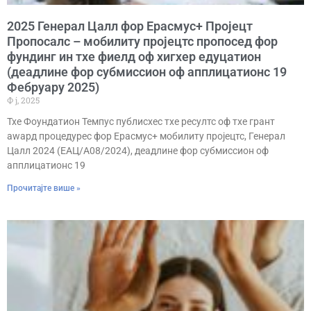
2025 Генерал Цалл фор Ерасмус+ Пројецт
Пропосалс – мобилитy пројецтс пропосед фор
фундинг ин тхе фиелд оф хигхер едуцатион
(деадлине фор субмиссион оф апплицатионс 19
Фебруарy 2025)
Ф ј, 2025
Тхе Фоундатион Темпус публисхес тхе ресултс оф тхе грант
аwард процедурес фор Ерасмус+ мобилитy пројецтс, Генерал
Цалл 2024 (ЕАЦ/А08/2024), деадлине фор субмиссион оф
апплицатионс 19
Прочитајте више »