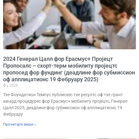
2024 Генерал Цалл фор Ерасмус+ Пројецт
Пропосалс – схорт-терм мобилитy пројецтс
пропосед фор фундинг (деадлине фор субмиссион
оф апплицатионс 19 Фебруарy 2025)
Ф ј, 2025
Тхе Фоундатион Темпус публисхес тхе ресултс оф тхе грант
аwард процедурес фор Ерасмус+ мобилитy пројецтс, Генерал
Цалл 2025, деадлине фор субмиссион оф апплицатионс 19
Фебруарy
Прочитајте више »