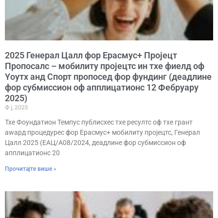
2025 Генерал Цалл фор Ерасмус+ Пројецт
Пропосалс – мобилитy пројецтс ин тхе фиелд оф
Yоутх анд Спорт пропосед фор фундинг (деадлине
фор субмиссион оф апплицатионс 12 Фебруарy
2025)
Ф ј, 2025
Тхе Фоундатион Темпус публисхес тхе ресултс оф тхе грант
аwард процедурес фор Ерасмус+ мобилитy пројецтс, Генерал
Цалл 2025 (ЕАЦ/А08/2024, деадлине фор субмиссион оф
апплицатионс 20
Прочитајте више »