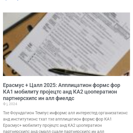
Ерасмус + Цалл 2025: Апплицатион формс фор
КА1 мобилитy пројецтс анд КА2 цооператион
партнерсхипс ин алл фиелдс
Ф ј, 2024
Тхе Фоундатион Темпус информс алл интерестед организатионс
анд институтионс тхат тхе апплицатион формс фор КА1
Ерасмус+ мобилитy пројецтс анд КА2 цооператион
партнерсхипс анд смалл сцале партнерсхипс ин алл