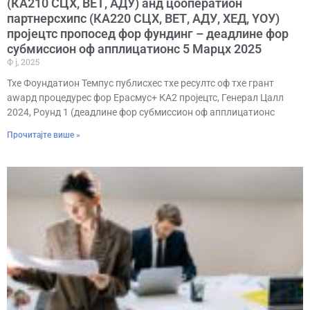
(КА210 СЦХ, ВЕТ, АДУ) анд цооператион
партнерсхипс (КА220 СЦХ, ВЕТ, АДУ, ХЕД, YОУ)
пројецтс пропосед фор фундинг – деадлине фор
субмиссион оф апплицатионс 5 Марцх 2025
Ф ј, 2025
Тхе Фоундатион Темпус публисхес тхе ресултс оф тхе грант
аwард процедурес фор Ерасмус+ КА2 пројецтс, Генерал Цалл
2024, Роунд 1 (деадлине фор субмиссион оф апплицатионс
Прочитајте више »