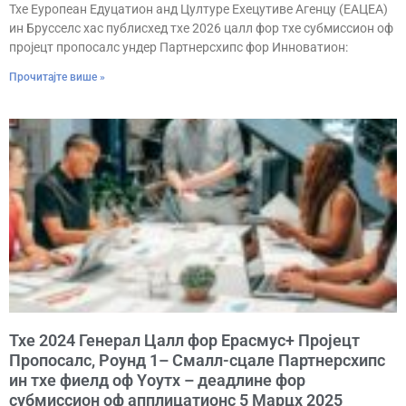
Тхе Еуропеан Едуцатион анд Цултуре Еxецутиве Агенцy (ЕАЦЕА)
ин Брусселс хас публисхед тхе 2026 цалл фор тхе субмиссион оф
пројецт пропосалс ундер Партнерсхипс фор Инноватион:
Прочитајте више »
Тхе 2024 Генерал Цалл фор Ерасмус+ Пројецт
Пропосалс, Роунд 1– Смалл-сцале Партнерсхипс
ин тхе фиелд оф Yоутх – деадлине фор
субмиссион оф апплицатионс 5 Марцх 2025